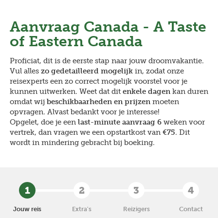
Overslaan
en
Aanvraag
Canada - A Taste
naar
de
of Eastern Canada
inhoud
gaan
Proficiat, dit is de eerste stap naar jouw droomvakantie.
Vul alles
zo gedetailleerd mogelijk
in, zodat onze
reisexperts een zo correct mogelijk voorstel voor je
kunnen uitwerken. Weet dat dit
enkele dagen
kan duren
omdat wij
beschikbaarheden en prijzen
moeten
opvragen. Alvast bedankt voor je interesse!
Opgelet, doe je een
last-minute aanvraag 6
weken voor
vertrek, dan vragen we een opstartkost van
€75
. Dit
wordt in mindering gebracht bij boeking.
1
2
3
4
Jouw reis
Extra's
Reizigers
Contact