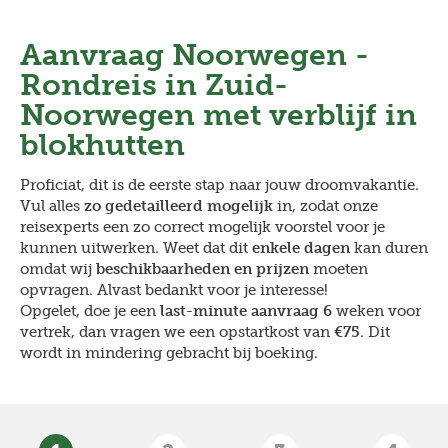
Overslaan
en
Aanvraag
Noorwegen -
naar
de
Rondreis in Zuid-
inhoud
Noorwegen met verblijf in
gaan
blokhutten
Proficiat, dit is de eerste stap naar jouw droomvakantie.
Vul alles
zo gedetailleerd mogelijk
in, zodat onze
reisexperts een zo correct mogelijk voorstel voor je
kunnen uitwerken. Weet dat dit
enkele dagen
kan duren
omdat wij
beschikbaarheden en prijzen
moeten
opvragen. Alvast bedankt voor je interesse!
Opgelet, doe je een
last-minute aanvraag 6
weken voor
vertrek, dan vragen we een opstartkost van
€75
. Dit
wordt in mindering gebracht bij boeking.