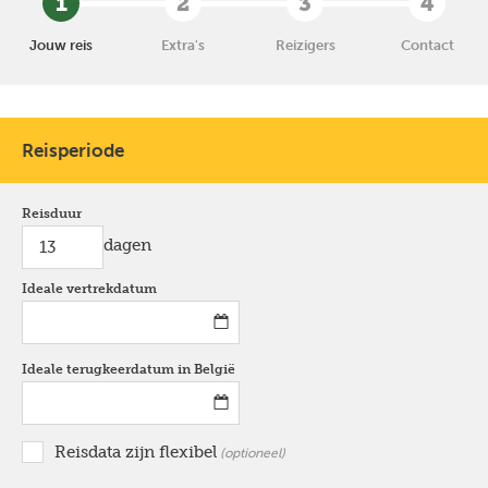
1
2
3
4
Jouw reis
Extra's
Reizigers
Contact
Reisperiode
Reisduur
dagen
Ideale vertrekdatum
*
Ideale terugkeerdatum in België
*
Reisdata zijn flexibel
optioneel