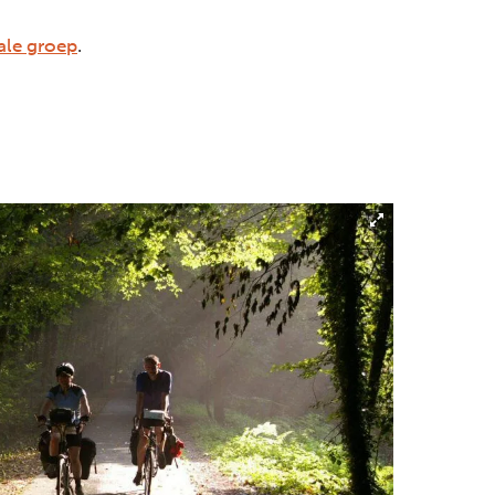
nale groep
.
Next