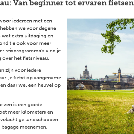
au: Van beginner tot ervaren fietse
n voor iedereen met een
l hebben we voor degene
 wat extra uitdaging en
onditie ook voor meer
er reisprogramma's vind je
 over het fietsniveau.
en zijn voor iedere
aar. je fietst op aangename
r en daar wel een heuvel op
reizen is een goede
 doet meer kilometers en
velachtige landschappen
je bagage meenemen.