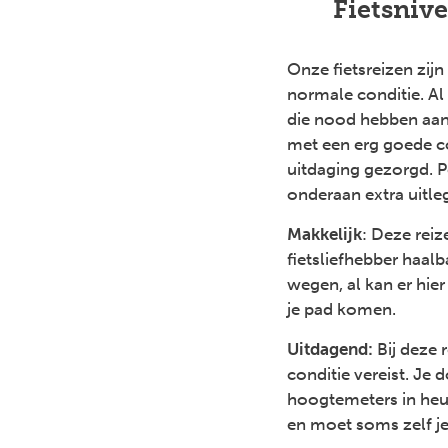
Fietsnive
Onze fietsreizen zij
normale conditie. A
die nood hebben aan
met een erg goede c
uitdaging gezorgd. P
onderaan extra uitleg
Makkelijk
: Deze reiz
fietsliefhebber haalb
wegen, al kan er hie
je pad komen.
Uitdagend:
Bij deze 
conditie vereist. Je
hoogtemeters in heu
en moet soms zelf 