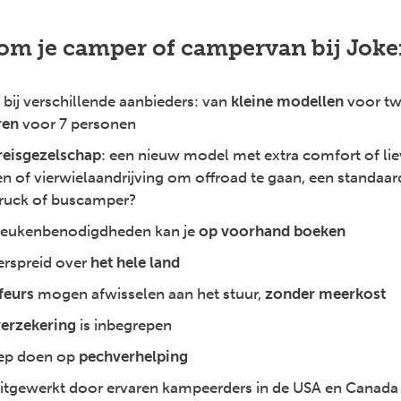
om je camper of campervan bij Joke
bij verschillende aanbieders: van
kleine modellen
voor twe
ren
voor 7 personen
reisgezelschap
: een nieuw model met extra comfort of liev
n of vierwielaandrijving om offroad te gaan, een standaar
truck of buscamper?
eukenbenodigdheden kan je
op voorhand boeken
erspreid over
het hele land
feurs
mogen afwisselen aan het stuur,
zonder meerkost
verzekering
is inbegrepen
ep doen op
pechverhelping
 uitgewerkt door ervaren kampeerders in de USA en Canada