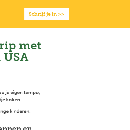
Full
Close
screen
Schrijf je in >>
rip met
n USA
t op je eigen tempo,
tje koken.
onge kinderen.
lannen en