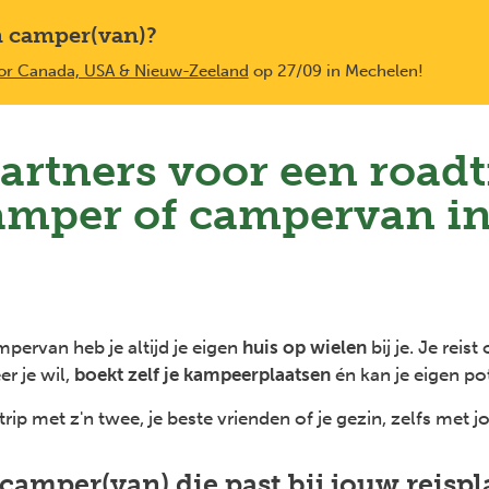
n camper(van)?
door Canada, USA & Nieuw-Zeeland
op 27/09 in Mechelen!
artners voor een roadt
amper of campervan i
pervan heb je altijd je eigen
huis op wielen
bij je. Je reis
r je wil,
boekt zelf je kampeerplaatsen
én kan je eigen po
rip met z'n twee, je beste vrienden of je gezin, zelfs met j
camper(van) die past bij jouw reisp