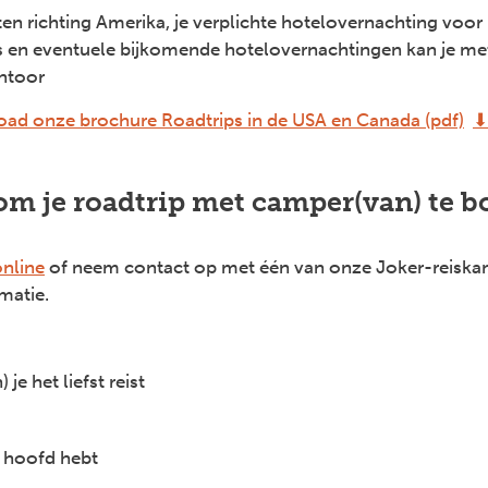
en richting Amerika, je verplichte hotelovernachting voor
s en eventuele bijkomende hotelovernachtingen kan je me
antoor
ad onze brochure Roadtrips in de USA en Canada (pdf)
⬇
om je roadtrip met camper(van) te 
online
of neem contact op met één van onze Joker-reiska
matie.
je het liefst reist
e hoofd hebt