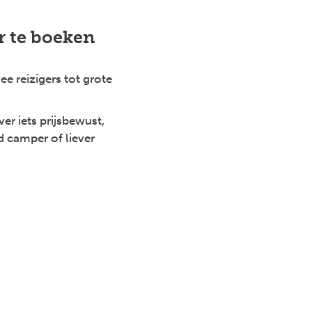
r te boeken
e reizigers tot grote
er iets prijsbewust,
d camper of liever