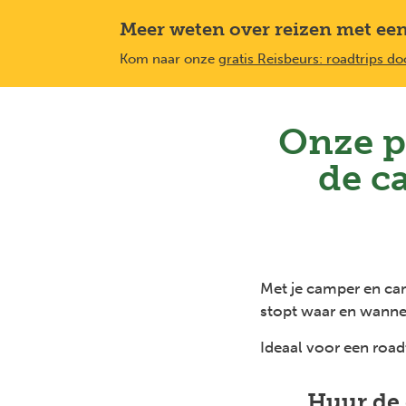
Overslaan
Meer weten over reizen met ee
en
naar
Kom naar onze
gratis Reisbeurs: roadtrips 
de
inhoud
gaan
Onze p
de c
Met je camper en cam
stopt waar en wannee
Ideaal voor een roadt
Huur de 