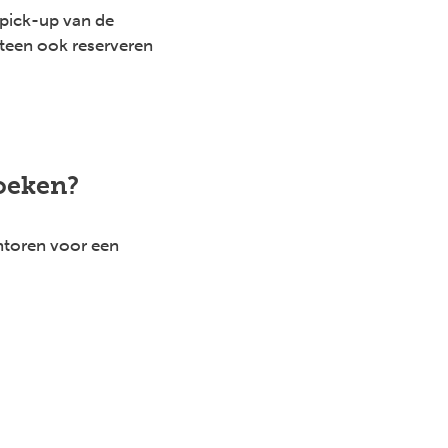
 pick-up van de
teen ook reserveren
Bob
Powered by
Maya
boeken?
Hallo!
ntoren voor een
Ik ben Bob, de Joker chatbot, jouw online
reisassistent. Bij mij kan je terecht met al je vragen
over onze reizen. Ik zet je graag op weg naar je
volgende avontuur. Voor vragen over lopende
boekingen, neem je best contact op met je
reiskantoor.
Let op: ik ben een chatbot. Mijn antwoorden zijn bedoeld als