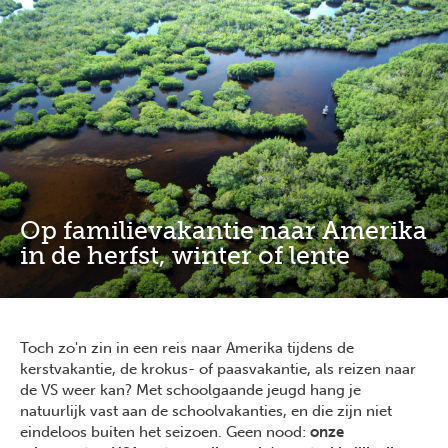
Overslaan
Full
Close
en
screen
naar
de
inhoud
gaan
Op familievakantie naar Amerika
in de herfst, winter of lente
Toch zo'n zin in een reis naar Amerika tijdens de
kerstvakantie, de krokus- of paasvakantie, als reizen naar
de VS weer kan? Met schoolgaande jeugd hang je
natuurlijk vast aan de schoolvakanties, en die zijn niet
eindeloos buiten het seizoen. Geen nood:
onze