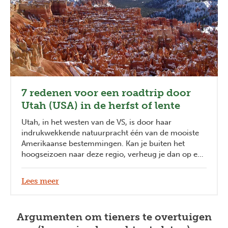
7 redenen voor een roadtrip door
Utah (USA) in de herfst of lente
Utah, in het westen van de VS, is door haar
indrukwekkende natuurpracht één van de mooiste
Amerikaanse bestemmingen. Kan je buiten het
hoogseizoen naar deze regio, verheug je dan op een
rustige roadtrip door Utah in het prille voorjaar, de
paasvakantie of de late herfst!
Lees meer
Argumenten om tieners te overtuigen