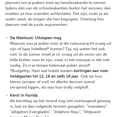
plannen om je pubers mee op familievakantie te nemen
tijdens één van de schoolvakanties buiten het seizoen, dan
moeten ze hun vrienden achterlaten. Dat zijn, zoals je als
ouder weet, de enigen die hen begrijpen. Overtuig hen
daarom met de juiste argumenten:
De Westkust: Uitslapen mag
Waarom zou je puber voor al die natuurpracht vroeg uit
zijn of haar hotelbed* komen? Tja, wij weten het ook
niet. In de zomer moet je nl. vroeg uit de veren om de
hitte buiten voor te zijn, maar in het voorjaar is dat niet
nodig. Zo is je tempo helemaal puber-proof!
*Budgettip: Heel wat hotels bieden
kortingen aan voor
hotelgasten tot 12, 16 en zelfs 18 jaar
. Ook als hun
kleren (proper of vuil) en allerlei devices overal
verspreid liggen, als was hun trolly ontploft.
Kerst in Florida
:
Als kerstdag op het strand nog niet overtuigend genoeg
is, laat ze dan volgende termen googelen: “manatees”,
“alligators Everglades”, “dolphins Keys”, “lifeguard