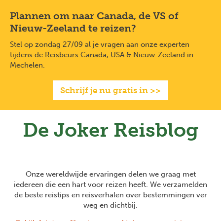
Overslaan
Full
Close
Plannen om naar Canada, de VS of
en
screen
naar
Nieuw-Zeeland te reizen?
de
Stel op zondag 27/09 al je vragen aan onze experten
inhoud
tijdens de Reisbeurs Canada, USA & Nieuw-Zeeland in
gaan
Mechelen.
Schrijf je nu gratis in >>
De Joker Reisblog
Onze wereldwijde ervaringen delen we graag met
iedereen die een hart voor reizen heeft. We verzamelden
de beste reistips en reisverhalen over bestemmingen ver
weg en dichtbij.