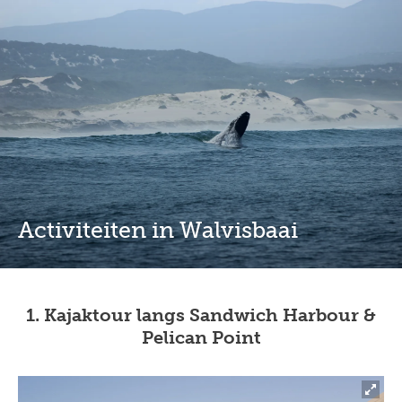
Overslaan
Full
Close
en
screen
naar
de
inhoud
gaan
Activiteiten in Walvisbaai
1. Kajaktour langs Sandwich Harbour &
Pelican Point