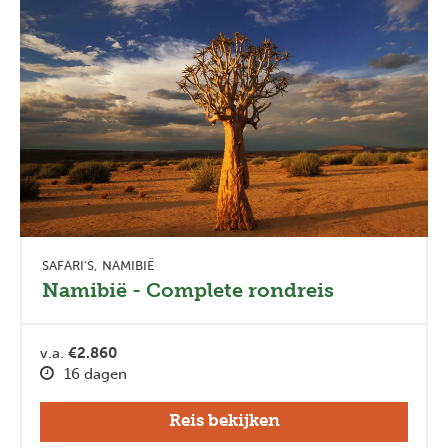
SAFARI'S
NAMIBIË
Namibië - Complete rondreis
v.a.
€2.860
16 dagen
Reis bekijken