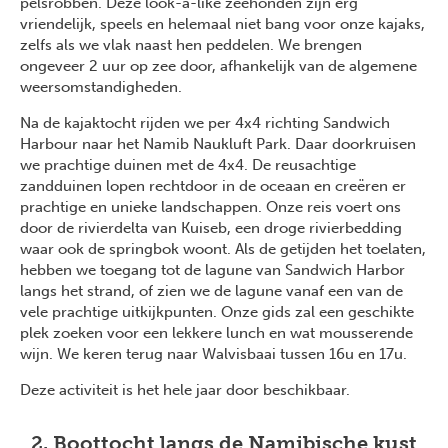
pelsrobben. Deze look-a-like zeehonden zijn erg
vriendelijk, speels en helemaal niet bang voor onze kajaks,
zelfs als we vlak naast hen peddelen. We brengen
ongeveer 2 uur op zee door, afhankelijk van de algemene
weersomstandigheden.
Na de kajaktocht rijden we per 4x4 richting Sandwich
Harbour naar het Namib Naukluft Park. Daar doorkruisen
we prachtige duinen met de 4x4. De reusachtige
zandduinen lopen rechtdoor in de oceaan en creëren er
prachtige en unieke landschappen. Onze reis voert ons
door de rivierdelta van Kuiseb, een droge rivierbedding
waar ook de springbok woont. Als de getijden het toelaten,
hebben we toegang tot de lagune van Sandwich Harbor
langs het strand, of zien we de lagune vanaf een van de
vele prachtige uitkijkpunten. Onze gids zal een geschikte
plek zoeken voor een lekkere lunch en wat mousserende
wijn. We keren terug naar Walvisbaai tussen 16u en 17u.
Deze activiteit is het hele jaar door beschikbaar.
2. Boottocht langs de Namibische kust