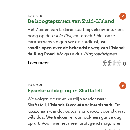
Circle
:
de impressionante hoge geysirs, de
waterval Detiffoss en een wandeling tussen 2
continenten in Thingvellir mogen op onze reis
2
DAG 5-6
niet ontbreken.
De hoogtepunten van Zuid-IJsland
Het Zuiden van IJsland staat bij vele avonturiers
We wandelen achter de stormende waterval
hoog op de
bucketlist
, en terecht! Met onze
Seljalandsfoss alvorens koers te zetten
campervans volgen we de zuidkust,
we
naar Vestmannaeyjar. Met de ferry bereiken we
roadtrippen over de bekendste weg van IJsland:
dit kleine eiland. Wat het eiland zo speciaal
de Ring Road
.
We gaan dus
Ringroadtrippen
...
maakt?
De mystieke begroeide rotsen die de
Lees meer
hoogte in schieten
! We krijgen even een indruk
Ook de volgende hoogtepunten laten niets aan
van hoe de Faeröer eilanden er uitzien. We
de verbeelding over. Van spectaculaire diepe
zoeken het Zuidelijkste puntje van het eiland op
kloven tot blauwe gletsjermeren. We nemen
voor de grootste Puffinkolonie (afhankelijk van
zeker de tijd om te genieten van een dipje in een
3
DAG 7-9
aanwezigheid in september), of tijdens een rib
hot spring en wandelen zelfs naar een verlaten
Fysieke uitdaging in Skaftafell
safari zien we de indrukwekkende kustlijn vanop
neergestort vliegtuig.
We volgen de ruwe kustlijn verder naar
het water (optionele activiteit €170).
Skaftafell,
IJslands favoriete wildernispark
. De
keuze aan wandelroutes is er groot, voor elk wat
!Vestmannaeyjar bezoeken we niet bij de reis in
wils dus. We trekken er dan ook een ganse dag
september! Zie 'Programma - reisvoorstel
op uit. Voor wie het meer uitdagend mag, is er
september' voor meer info.
de Vatnajökullgletsjer, waar we met klimijzers en