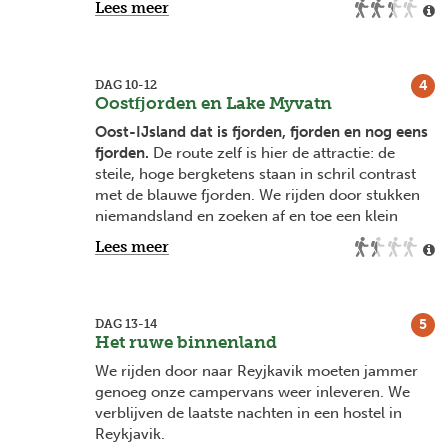
Lees meer
onder deskundige begeleiding van een
plaatselijke gids op gaan
gletsjerhiken
(optionele
activiteit, richtprijs €85).
4
DAG 10-12
We reizen verder langs de ringweg en houden
Oostfjorden en Lake Myvatn
halt bij het ijsblauwe
gletsjermeer Jökulsarlon
.
Oost-IJsland dat is fjorden, fjorden en nog eens
Ook een bezoek aan Diamond Beach mag niet
fjorden.
De route zelf is hier de attractie: de
ontbreken. Letterlijk schitterend als de zon
steile, hoge bergketens staan in schril contrast
schijnt!
met de blauwe fjorden. We rijden door stukken
niemandsland en zoeken af en toe een klein
vissersdorp op.
Lees meer
Wij kiezen bewust om ook de minder bekende
'Diamond Circle' toe te voegen aan onze route.
De meest krachtige waterval van IJsland
5
DAG 13-14
(Dettifoss), is de start van deze reeks
Het ruwe binnenland
hoogtepunten. In Husavik kan een
whale
We rijden door naar Reyjkavik moeten jammer
watching
op de planning staan (optioneel
genoeg onze campervans weer inleveren. We
€75). We nemen de tijd om de
omgeving rond
verblijven de laatste nachten in een hostel in
Lake Myvatn
te verkennen. Natuurlijk verdienen
Reykjavik.
de gestolde lavastromen, de stinkende rook van