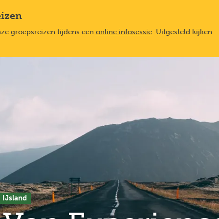
eizen
nze groepsreizen tijdens een
online infosessie
. Uitgesteld kijken
IJsland