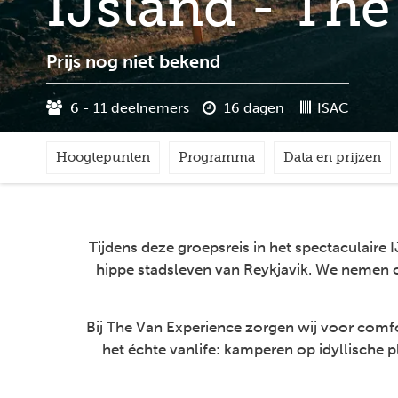
IJsland - Th
Prijs nog niet bekend
6 - 11 deelnemers
16 dagen
ISAC
Hoogtepunten
Programma
Data en prijzen
Tijdens deze groepsreis in het spectaculair
hippe stadsleven van Reykjavik. We nemen o
Bij The Van Experience zorgen wij voor comf
het échte vanlife: kamperen op idyllische p