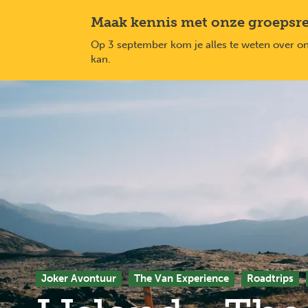
Overslaan
Maak kennis met onze groepsr
en
naar
Op 3 september kom je alles te weten over o
de
kan.
inhoud
gaan
Joker Avontuur
The Van Experience
Roadtrips