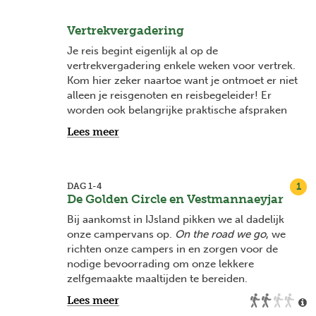
Vertrekvergadering
Je reis begint eigenlijk al op de
vertrekvergadering enkele weken voor vertrek.
Kom hier zeker naartoe want je ontmoet er niet
alleen je reisgenoten en reisbegeleider! Er
worden ook belangrijke praktische afspraken
gemaakt en het is het ideale moment om
Lees meer
antwoord te krijgen op je vragen. Vanaf 2
maanden voor vertrek vind je bij elke
vertrekdatum de datum van je
vertrekvergadering en na boeking word je
1
DAG 1-4
De Golden Circle en Vestmannaeyjar
hiervan ook op de hoogte gehouden via mail.
Bij aankomst in IJsland pikken we al dadelijk
onze campervans op.
On the road
we go
, we
richten onze campers in en zorgen voor de
nodige bevoorrading om onze lekkere
zelfgemaakte maaltijden te bereiden.
Lees meer
Als eerste stop bezoeken we natuurlijk
de G
olden