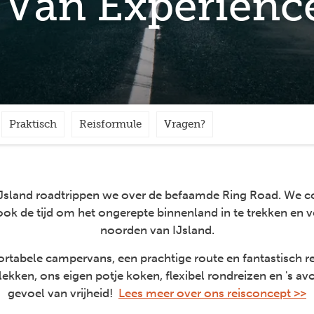
e Van Experienc
Praktisch
Reisformule
Vragen?
e IJsland roadtrippen we over de befaamde Ring Road. We c
ok de tijd om het ongerepte binnenland in te trekken en
noorden van IJsland.
ortabele campervans, een prachtige route en fantastisch
lekken, ons eigen potje koken, flexibel rondreizen en 's a
gevoel van vrijheid!
Lees meer over ons reisconcept >>