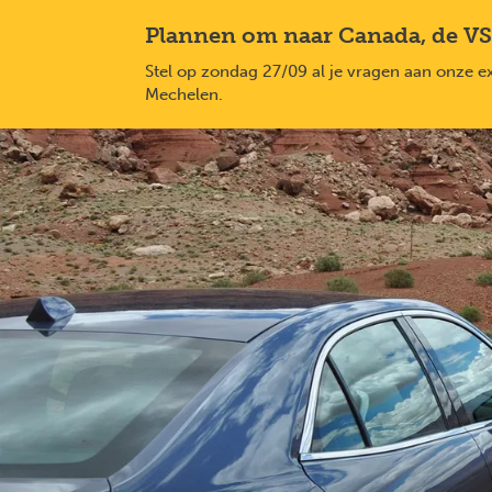
Overslaan
Plannen om naar Canada, de VS
en
naar
Stel op zondag 27/09 al je vragen aan onze e
de
Mechelen.
inhoud
gaan