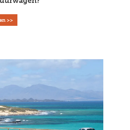
 huurwagen?
en >>
Next