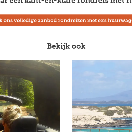
ar een kant-en-klare rondreis met
jk ons volledige aanbod rondreizen met een huurwag
Bekijk ook