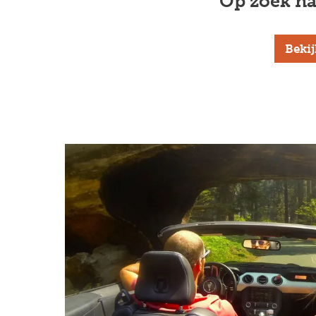
Op zoek na
Beki
Previous