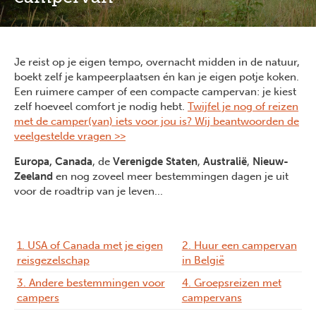
Je reist op je eigen tempo, overnacht midden in de natuur,
boekt zelf je kampeerplaatsen én kan je eigen potje koken.
Een ruimere camper of een compacte campervan: je kiest
zelf hoeveel comfort je nodig hebt.
Twijfel je nog of reizen
met de camper(van) iets voor jou is? Wij beantwoorden de
veelgestelde vragen >>
Europa, Canada
, de
Verenigde Staten
,
Australië
,
Nieuw-
Zeeland
en nog zoveel meer bestemmingen dagen je uit
voor de roadtrip van je leven...
1. USA of Canada met je eigen
2. Huur een campervan
reisgezelschap
in België
3. Andere bestemmingen voor
4. Groepsreizen met
campers
campervans