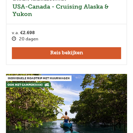
USA-Canada - Cruising Alaska &
Yukon
v.a.
€2.698
20 dagen
Reis bekijken
INDIVIDUELE ROADTRIP MET HUURWAGEN
OOK MET CAMPER(VAN)