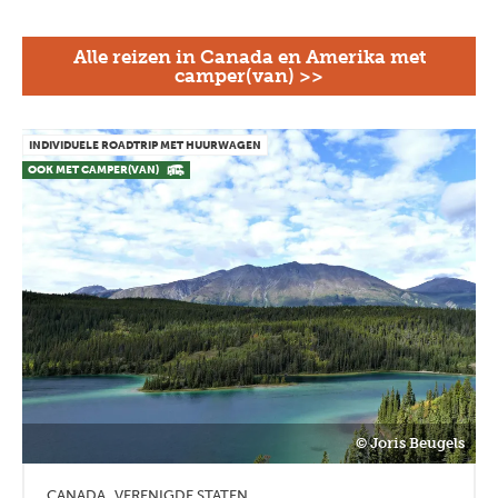
Alle reizen in Canada en Amerika met
camper(van) >>
INDIVIDUELE ROADTRIP MET HUURWAGEN
OOK MET CAMPER(VAN)
© Joris Beugels
CANADA
VERENIGDE STATEN