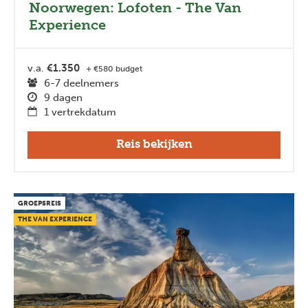
Noorwegen: Lofoten - The Van
Experience
v.a.
€1.350
+ €580 budget
6-7 deelnemers
9 dagen
1 vertrekdatum
Reis bekijken
GROEPSREIS
THE VAN EXPERIENCE