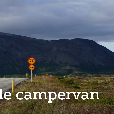
Full
Close
screen
 de campervan