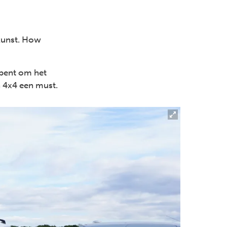
 kunst. How
 bent om het
n 4x4 een must.