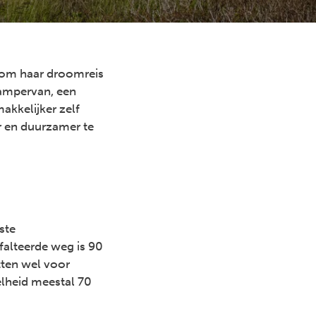
e om haar droomreis
ampervan, een
akkelijker zelf
r en duurzamer te
ste
alteerde weg is 90
tten wel voor
elheid meestal 70