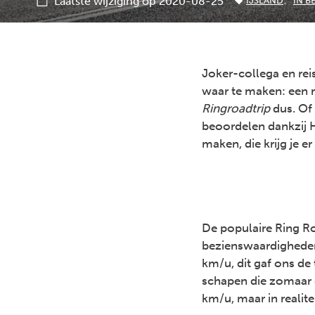
Laatste wijziging op 2020-08-25
IJSLAND
IN B
Joker-collega en re
waar te maken: een 
Ringroadtrip
dus. Of 
beoordelen dankzij H
maken, die krijg je e
De populaire Ring Ro
bezienswaardigheden
km/u, dit gaf ons de
schapen die zomaar 
km/u, maar in realitei