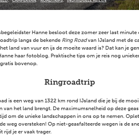
EELD
CAMPERVAN
ROADTRIPS
INDIVIDUELE REIZEN
isbegeleidster Hanne besloot deze zomer zeer last minut
roadtrip langs de bekende
Ring Road
van IJsland met de c
het land van vuur en ijs de moeite waard is? Dat kan je gem
anne haar fotoblog. Praktische tips om je reis nog unieke
r gratis bovenop.
Ringroadtrip
ad is een weg van 1322 km rond IJsland die je bij de mooi
 van het land brengt. De maximumsnelheid op deze geasf
 tijd om de unieke landschappen in ons op te nemen. Ople
de weg oversteken! Op niet-geasfalteerde wegen is de sn
t rijd je er vaak trager.