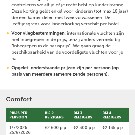
controleren we altijd of je recht hebt op kinderkorting.
Deze korting geldt enkel voor kinderen (tot max.18 jaar)
die een kamer delen met twee volwassenen. De
leeftijdsgrens voor kinderkorting verschilt per hotel.
Voor vliegbestemmingen
: internationale vluchten zijn
niet inbegrepen in de prijs, tenzij anders vermeld bij
"Inbegrepen in de basisprijs". We gaan graag de
beschikbaarheid van de voordeligste vluchten voor je
na.
Opgelet: onderstaande prijzen zijn per persoon (op
basis van meerdere samenreizende personen).
Comfort
PRIJS PER
BIJ 2
BIJ 3
BIJ 4
PERSOON
REIZIGERS
REIZIGERS
REIZIGERS
1/7/2026
-
€2.600 p.p.
€2.300 p.p.
€2.135 p.p.
Previous
Next
25/8/2026