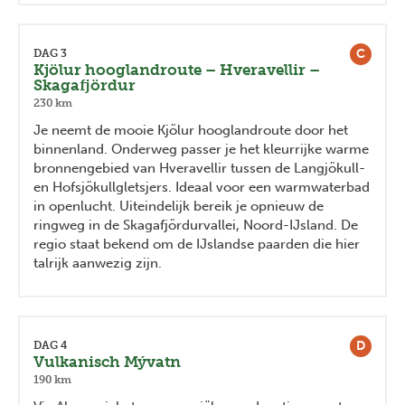
C
DAG 3
Kjölur hooglandroute – Hveravellir –
Skagafjördur
230 km
Je neemt de mooie Kjölur hooglandroute door het
binnenland. Onderweg passer je het kleurrijke warme
bronnengebied van Hveravellir tussen de Langjökull-
en Hofsjökullgletsjers. Ideaal voor een warmwaterbad
in openlucht. Uiteindelijk bereik je opnieuw de
ringweg in de Skagafjördurvallei, Noord-IJsland. De
regio staat bekend om de IJslandse paarden die hier
talrijk aanwezig zijn.
D
DAG 4
Vulkanisch Mývatn
190 km