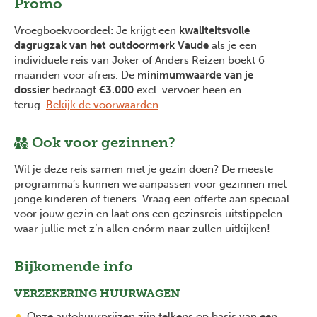
Promo
Vroegboekvoordeel: Je krijgt een
kwaliteitsvolle
dagrugzak van het outdoormerk Vaude
als je een
individuele reis van Joker of Anders Reizen boekt 6
maanden voor afreis. De
minimumwaarde van je
dossier
bedraagt
€3.000
excl. vervoer heen en
terug.
Bekijk de voorwaarden
.
Ook voor gezinnen?
Wil je deze reis samen met je gezin doen? De meeste
programma’s kunnen we aanpassen voor gezinnen met
jonge kinderen of tieners. Vraag een offerte aan speciaal
voor jouw gezin en laat ons een gezinsreis uitstippelen
waar jullie met z’n allen enórm naar zullen uitkijken!
Bijkomende info
VERZEKERING HUURWAGEN
Onze autohuurprijzen zijn telkens op basis van een