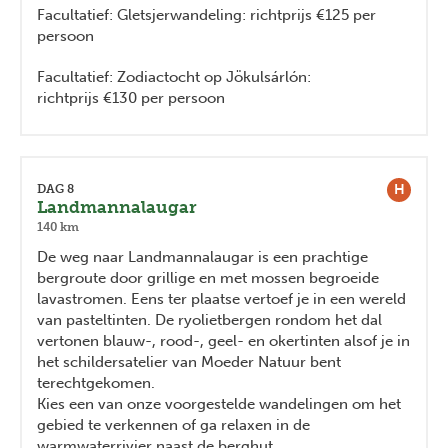
Facultatief: Gletsjerwandeling: richtprijs €125 per
persoon
Facultatief: Zodiactocht op Jökulsárlón:
richtprijs €130 per persoon
H
DAG 8
Landmannalaugar
140 km
De weg naar Landmannalaugar is een prachtige
bergroute door grillige en met mossen begroeide
lavastromen. Eens ter plaatse vertoef je in een wereld
van pasteltinten. De ryolietbergen rondom het dal
vertonen blauw-, rood-, geel- en okertinten alsof je in
het schildersatelier van Moeder Natuur bent
terechtgekomen.
Kies een van onze voorgestelde wandelingen om het
gebied te verkennen of ga relaxen in de
warmwaterrivier naast de berghut.