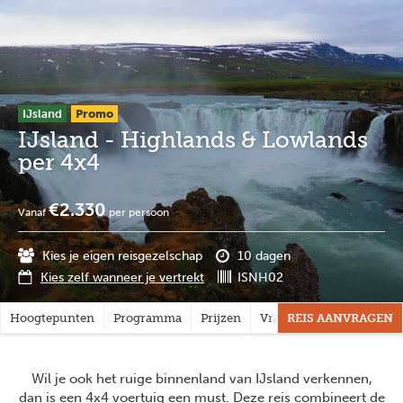
Overslaan
Full
Close
en
screen
naar
de
inhoud
gaan
IJsland
Promo
IJsland - Highlands & Lowlands
per 4x4
€2.330
Vanaf
per persoon
Kies je eigen reisgezelschap
10 dagen
Kies zelf wanneer je vertrekt
ISNH02
Hoogtepunten
Programma
Prijzen
Vragen?
REIS AANVRAGEN
Wil je ook het ruige binnenland van IJsland verkennen,
dan is een 4x4 voertuig een must. Deze reis combineert de