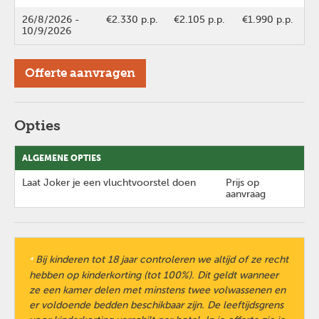
26/8/2026
-
€2.330 p.p.
€2.105 p.p.
€1.990 p.p.
10/9/2026
Offerte aanvragen
Opties
ALGEMENE OPTIES
Laat Joker je een vluchtvoorstel doen
Prijs op
aanvraag
Bij kinderen tot 18 jaar controleren we altijd of ze recht
*
hebben op kinderkorting (tot 100%). Dit geldt wanneer
ze een kamer delen met minstens twee volwassenen en
er voldoende bedden beschikbaar zijn. De leeftijdsgrens