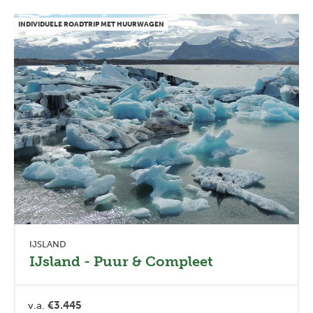
INDIVIDUELE ROADTRIP MET HUURWAGEN
IJSLAND
IJsland - Puur & Compleet
v.a.
€3.445