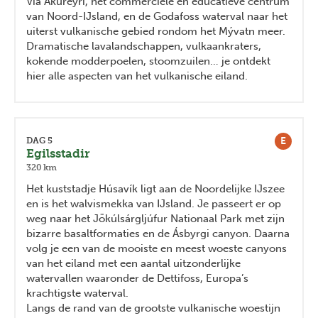
Via Akureyri, het commerciële en educatieve centrum
van Noord-IJsland, en de Godafoss waterval naar het
uiterst vulkanische gebied rondom het Mývatn meer.
Dramatische lavalandschappen, vulkaankraters,
kokende modderpoelen, stoomzuilen… je ontdekt
hier alle aspecten van het vulkanische eiland.
E
DAG 5
Egilsstadir
320 km
Het kuststadje Húsavík ligt aan de Noordelijke IJszee
en is het walvismekka van IJsland. Je passeert er op
weg naar het Jökúlsárgljúfur Nationaal Park met zijn
bizarre basaltformaties en de Ásbyrgi canyon. Daarna
volg je een van de mooiste en meest woeste canyons
van het eiland met een aantal uitzonderlijke
watervallen waaronder de Dettifoss, Europa’s
krachtigste waterval.
Langs de rand van de grootste vulkanische woestijn