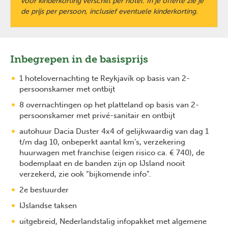
voor kinderkorting verschilt per hotel. In je offerte zie je
de prijs per persoon, inclusief eventuele kinderkorting.
Inbegrepen in de basisprijs
1 hotelovernachting te Reykjavík op basis van 2-
persoonskamer met ontbijt
8 overnachtingen op het platteland op basis van 2-
persoonskamer met privé-sanitair en ontbijt
autohuur Dacia Duster 4x4 of gelijkwaardig van dag 1
t/m dag 10, onbeperkt aantal km’s, verzekering
huurwagen met franchise (eigen risico ca. € 740), de
bodemplaat en de banden zijn op IJsland nooit
verzekerd, zie ook “bijkomende info”.
2e bestuurder
IJslandse taksen
uitgebreid, Nederlandstalig infopakket met algemene