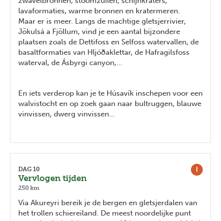
zwavelbronnen, stoomzuilen, schijnkraters,
lavaformaties, warme bronnen en kratermeren.
Maar er is meer. Langs de machtige gletsjerrivier,
Jökulsá a Fjöllum, vind je een aantal bijzondere
plaatsen zoals de Dettifoss en Selfoss watervallen, de
basaltformaties van Hljóðaklettar, de Hafragilsfoss
waterval, de Ásbyrgi canyon,…
En iets verderop kan je te Húsavík inschepen voor een
walvistocht en op zoek gaan naar bultruggen, blauwe
vinvissen, dwerg vinvissen…
I
DAG 10
Vervlogen tijden
250 km
Via Akureyri bereik je de bergen en gletsjerdalen van
het trollen schiereiland. De meest noordelijke punt