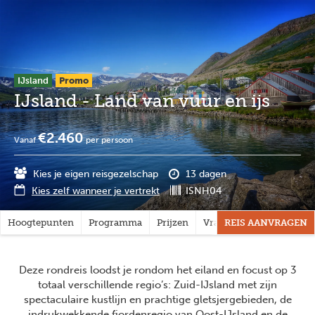
Overslaan
Full
Close
en
screen
naar
de
inhoud
gaan
IJsland
Promo
IJsland - Land van vuur en ijs
€2.460
Vanaf
per persoon
Kies je eigen reisgezelschap
13 dagen
Kies zelf wanneer je vertrekt
ISNH04
Hoogtepunten
Programma
Prijzen
Vragen?
REIS AANVRAGEN
Deze rondreis loodst je rondom het eiland en focust op 3
totaal verschillende regio’s: Zuid-IJsland met zijn
spectaculaire kustlijn en prachtige gletsjergebieden, de
indrukwekkende fjordenregio van Oost-IJsland en de