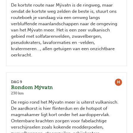
De kortste route naar Mývatn is de ringweg, maar
omdat de kortste weg zelden de beste is, stuurt ons
routeboek je vandaag via een omweg langs
verbluffende maanlandschappen naar de omgeving
van het Mývatn meer. Het is een zeer vulkanisch
gebied met solfatarenvelden, zwavelbergen,
pseudokraters, lavaformaties en -velden,
kratermeren…, allen getuigen van een onzichtbare
oerkracht.
H
DAG 9
Rondom Mývatn
230 km
De regio rond het Mývatn meer is uiterst vulkanisch.
De aardkorst is hier flinterdun en de hotspot of
magmakamer ligt kort onder het aardoppervlak.
Ontembare krachten zorgen voor fabelachtige
verschijnselen zoals kokende modderpoelen,