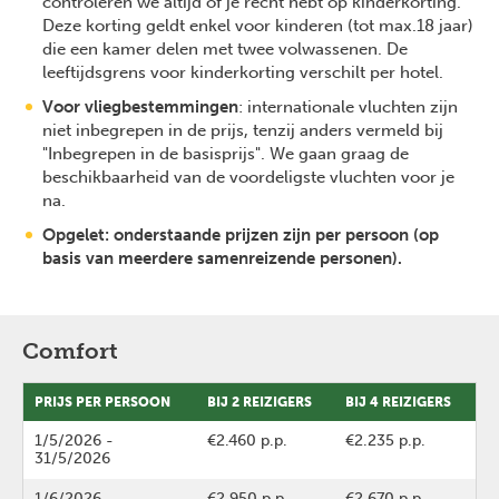
controleren we altijd of je recht hebt op kinderkorting.
Deze korting geldt enkel voor kinderen (tot max.18 jaar)
die een kamer delen met twee volwassenen. De
leeftijdsgrens voor kinderkorting verschilt per hotel.
Voor vliegbestemmingen
: internationale vluchten zijn
niet inbegrepen in de prijs, tenzij anders vermeld bij
"Inbegrepen in de basisprijs". We gaan graag de
beschikbaarheid van de voordeligste vluchten voor je
na.
Opgelet: onderstaande prijzen zijn per persoon (op
basis van meerdere samenreizende personen).
Comfort
PRIJS PER PERSOON
BIJ 2 REIZIGERS
BIJ 4 REIZIGERS
1/5/2026
-
€2.460 p.p.
€2.235 p.p.
31/5/2026
1/6/2026
-
€2.950 p.p.
€2.670 p.p.