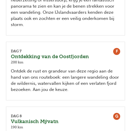
nederzetting of vissersdorp, krijg je een fantastisch
panorama te zien en kan je de benen strekken voor
een wandeling. Onze IJslandvaarders kenden deze
plaats ook en zochten er een veilig onderkomen bij
storm.
F
DAG 7
Ontdekking van de Oostfjorden
200 km
Ontdek de rust en grandeur van deze regio aan de
hand van ons routeboek: een langere wandeling door
de wildernis, watervallen kijken of een verlaten fjord
bezoeken. Aan jou de keuze.
G
DAG 8
Vulkanisch Mývatn
190 km