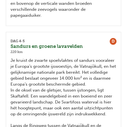
en bovenop de verticale wanden broeden
verschillende zeevogels waaronder de
papegaaiduiker.
D
DAG 4-5
Sandurs en groene lavavelden
220 km
Je kruist de zwarte spoelvlaktes of sandurs vooraleer
je Europa’s grootste ijswoestijn, de Vatnajökull, en het
gelijknamige nationale park bereikt. Het volledige
gebied beslaat ongeveer 14.000 km² en is daarmee
Europa’s grootste beschermde gebied.
In de oksel van de gletsjer, tussen ijstongen, ligt
Skaftafell. Een wandelgebied in een boeiend en zeer
gevarieerd landschap. De Svartifoss waterval is hier
hét hoogtepunt, maar ook een aantal uitzichtpunten
op de omringende ijswereld zijn indrukwekkend.
Langs de Ringweg tussen de Vatnajökull en de