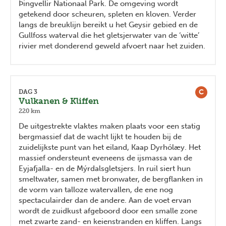
Þingvellir Nationaal Park. De omgeving wordt
getekend door scheuren, spleten en kloven. Verder
langs de breuklijn bereikt u het Geysir gebied en de
Gullfoss waterval die het gletsjerwater van de ‘witte’
rivier met donderend geweld afvoert naar het zuiden.
C
DAG 3
Vulkanen & Kliffen
220 km
De uitgestrekte vlaktes maken plaats voor een statig
bergmassief dat de wacht lijkt te houden bij de
zuidelijkste punt van het eiland, Kaap Dyrhólæy. Het
massief ondersteunt eveneens de ijsmassa van de
Eyjafjalla- en de Mýrdalsgletsjers. In ruil siert hun
smeltwater, samen met bronwater, de bergflanken in
de vorm van talloze watervallen, de ene nog
spectaculairder dan de andere. Aan de voet ervan
wordt de zuidkust afgeboord door een smalle zone
met zwarte zand- en keienstranden en kliffen. Langs