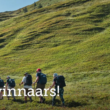
Full
Close
screen
winnaars!