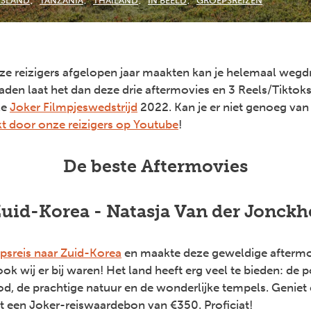
JSLAND
TANZANIA
THAILAND
IN BEELD
GROEPSREIZEN
onze reizigers afgelopen jaar maakten kan je helemaal wegd
en laat het dan deze drie aftermovies en 3 Reels/Tiktoks
ze
Joker Filmpjeswedstrijd
2022. Kan je er niet genoeg van 
t door onze reizigers op Youtube
!
De beste Aftermovies
Zuid-Korea - Natasja Van der Jonck
psreis naar Zuid-Korea
en maakte deze geweldige afterm
f ook wij er bij waren! Het land heeft erg veel te bieden: de 
ood, de prachtige natuur en de wonderlijke tempels. Genie
t een Joker-reiswaardebon van €350. Proficiat!