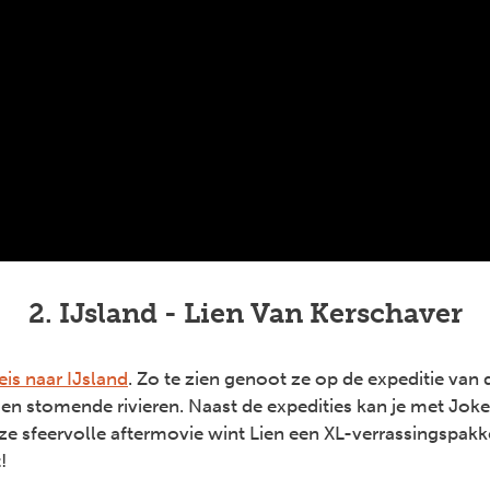
2. IJsland - Lien Van Kerschaver
eis naar IJsland
. Zo te zien genoot ze op de expeditie va
n en stomende rivieren. Naast de expedities kan je met Jok
ze sfeervolle aftermovie wint Lien een XL-verrassingspak
!