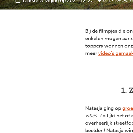
Laatste wijziging op 2022-12-27
ZUID-KOREA
I
Bij de filmpjes die 
enkelen mogen aanrad
toppers wonnen on
meer
video's gemaak
1. 
Natasja ging op
groe
vibes
. Zo lijkt het o
overheerlijk streetf
beelden! Natasja win