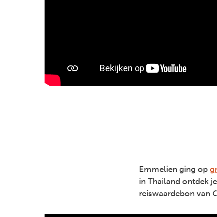
Emmelien ging op
g
in Thailand ontdek j
reiswaardebon van 