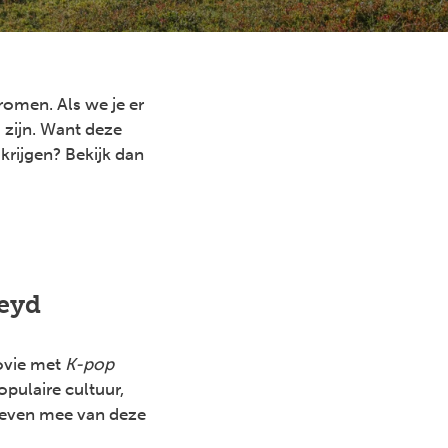
romen. Als we je er
 zijn. Want deze
krijgen? Bekijk dan
heyd
ovie met
K-pop
populaire cultuur,
t even mee van deze