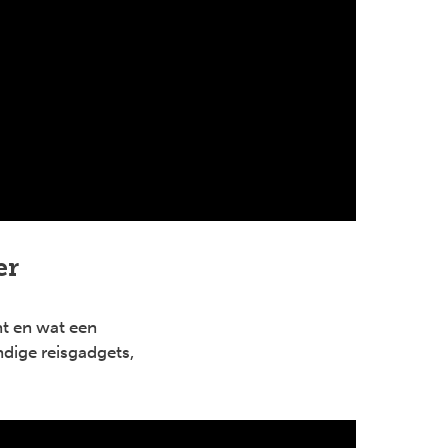
er
ht en wat een
dige reisgadgets,