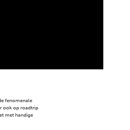
n de fenomenale
er ook op roadtrip
ket met handige