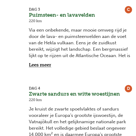
warmwaterfontein laat zien. En net voordat de
weg het ruige binnenland bereikt, zie je de
C
DAG 3
Puimsteen- en lavavelden
Gullfoss waterval die gletsjerwater van de ‘witte’
rivier in twee trappen, en met veel gedonder,
220 km
door een nauw canyon afvoert.
Via een onbekende, maar mooie omweg rijd je
door de lava- en puimsteenvelden aan de voet
van de Hekla vulkaan. Eens je de zuidkust
bereikt, wijzigt het landschap. Een bergmassief
lijkt op te rijzen uit de Atlantische Oceaan. Het is
bedekt met gletsjers, gedrapeerd met
Lees meer
watervallen en vormde ooit de rand van het
eiland.
Je reist daarna verder via de Ringweg naar Kaap
D
DAG 4
Dyrhólæy. De zuidelijkste punt van het eiland,
Zwarte sandurs en witte woestijnen
vormt letterlijk en figuurlijk een toegangspoort
220 km
tot het eiland. Tijdens het broedseizoen vind je
Je kruist de zwarte spoelvlaktes of sandurs
hier papegaaiduikers en andere zeevogels hun
vooraleer je Europa’s grootste ijswoestijn, de
jongen klaarstomen voor de terugtocht.
Vatnajökull en het gelijknamige nationale park
Het geheel wordt afgelijnd door een smalle
bereikt. Het volledige gebied beslaat ongeveer
kuststrook met zwarte zand- en keienstranden.
14.000 km² en is daarmee Europa’s grootste