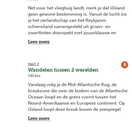
Net voor het vliegtuig landt, merk je dat IJsland
geen gewone bestemming is. Vanuit de lucht zie
je het oerlandschap van het Reykjanes
schiereiland samengesteld uit groen- en
zwarttinten doorspekt met azuurblauwe en
roestkleurige vlekken. Het zijn eindeloze
Lees meer
lavavelden bedekt door een dik en eeuwenoud
mostapijt met hier en daar mineraalrijke
waterpoelen en vlaktes van geoxideerde
mineralen. Op sommige plaatsen ontsnapt
B
DAG 2
Wandelen tussen 2 werelden
stoom uit de aarde en zie je duidelijke scheuren
in de bodem. Het versterkt het mythische
140 km
karakter van IJsland en zorgt voor
Vandaag volg je de Mid-Atlantische Rug, de
hooggespannen verwachtingen die moeiteloos
breukzone die over de bodem van de Atlantische
zullen ingelost worden. Na het afhalen van de
Oceaan loopt en de grens vormt tussen het
huurwagen gaat het richting Reykjavik en krijg je
Noord-Amerikaanse en Europese continent. Op
hetzelfde landschap in detail te zien. Een mooi
IJsland loopt deze breuk boven de zeespiegel
begin van een boeiende reis.
wat duidelijk te zien is in het Þingvellir Nationaal
Lees meer
Park. Iets verderop ligt het Geysir gebied waar de
Strokkur-geiser met vaste regelmaat een