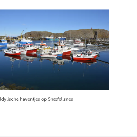
Idylische haventjes op Snæfellsnes