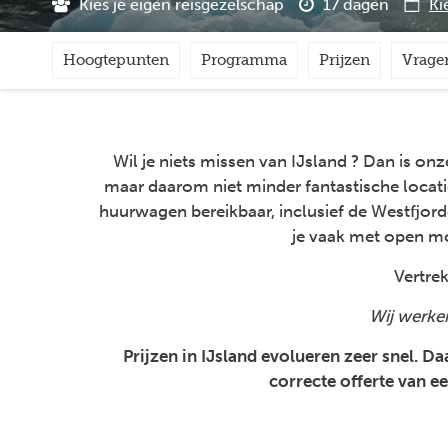
Kies je eigen reisgezelschap
17 dagen
Ki
Hoogtepunten
Programma
Prijzen
Vrage
Wil je niets missen van IJsland ? Dan is on
maar daarom niet minder fantastische locatie
huurwagen bereikbaar, inclusief de Westfjord
je vaak met open mon
Vertre
Wij werke
Prijzen in IJsland evolueren zeer snel. D
correcte offerte van e