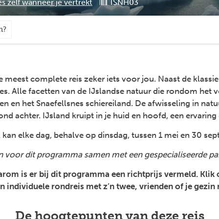
es zelf wanneer je vertrekt
ISNH03
n?
ze meest complete reis zeker iets voor jou. Naast de klass
s. Alle facetten van de IJslandse natuur die rondom het vo
en en het Snaefellsnes schiereiland. De afwisseling in n
d achter. IJsland kruipt in je huid en hoofd, een ervaring d
k kan elke dag, behalve op dinsdag, tussen 1 mei en 30 sep
n voor dit programma samen met een gespecialiseerde par
aarom is er bij dit programma een richtprijs vermeld. Klik
en individuele rondreis met z’n twee, vrienden of je gezi
De hoogtepunten van deze reis