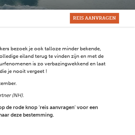
REIS AANVRAGEN
iekers bezoek je ook talloze minder bekende,
lledige eiland terug te vinden zijn en met de
atuurfenomenen is zo verbazingwekkend en laat
ie je nooit vergeet !
tember.
tner (NH).
 op de rode knop ‘reis aanvragen’ voor een
n naar deze bestemming.