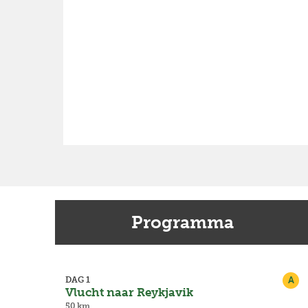
Programma
A
DAG 1
Vlucht naar Reykjavik
Previous
50 km