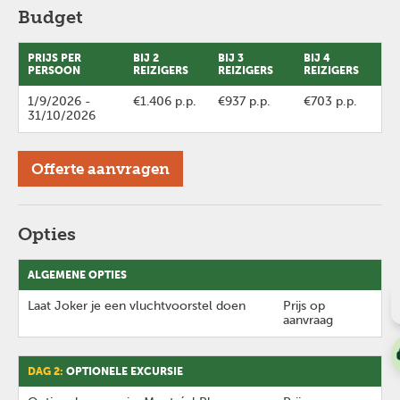
Budget
PRIJS PER
BIJ 2
BIJ 3
BIJ 4
PERSOON
REIZIGERS
REIZIGERS
REIZIGERS
1/9/2026
-
€1.406 p.p.
€937 p.p.
€703 p.p.
31/10/2026
Offerte aanvragen
Opties
ALGEMENE OPTIES
Laat Joker je een vluchtvoorstel doen
Prijs op
aanvraag
DAG 2:
OPTIONELE EXCURSIE