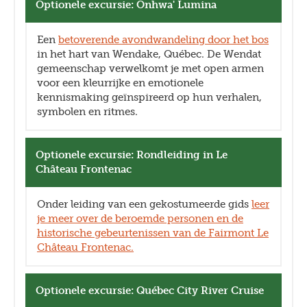
Optionele excursie: Onhwa' Lumina
Een
betoverende avondwandeling door het bos
in het hart van Wendake, Québec. De Wendat
gemeenschap verwelkomt je met open armen
voor een kleurrijke en emotionele
kennismaking geïnspireerd op hun verhalen,
symbolen en ritmes.
Optionele excursie: Rondleiding in Le
Château Frontenac
Onder leiding van een gekostumeerde gids
leer
je meer over de beroemde personen en de
historische gebeurtenissen van de Fairmont Le
Château Frontenac.
Optionele excursie: Québec City River Cruise