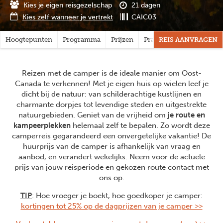
Kies je eigen reisgezelschap
21 dagen
Kies zelf wanneer je vertrekt
CAIC03
Hoogtepunten
Programma
Prijzen
Praktisch
REIS AANVRAGEN
Vragen?
Reizen met de camper is de ideale manier om Oost-
Canada te verkennen! Met je eigen huis op wielen leef je
dicht bij de natuur: van schilderachtige kustlijnen en
charmante dorpjes tot levendige steden en uitgestrekte
natuurgebieden. Geniet van de vrijheid om
je route en
kampeerplekken
helemaal zelf te bepalen. Zo wordt deze
camperreis gegarandeerd een onvergetelijke vakantie! De
huurprijs van de camper is afhankelijk van vraag en
aanbod, en verandert wekelijks. Neem voor de actuele
prijs van jouw reisperiode en gekozen route contact met
ons op.
TIP
: Hoe vroeger je boekt, hoe goedkoper je camper:
kortingen tot 25% op de dagprijzen van je camper >>