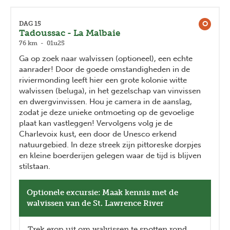
O
DAG 15
Tadoussac - La Malbaie
76 km - 01u25
Ga op zoek naar walvissen (optioneel), een echte
aanrader! Door de goede omstandigheden in de
riviermonding leeft hier een grote kolonie witte
walvissen (beluga), in het gezelschap van vinvissen
en dwergvinvissen. Hou je camera in de aanslag,
zodat je deze unieke ontmoeting op de gevoelige
plaat kan vastleggen! Vervolgens volg je de
Charlevoix kust, een door de Unesco erkend
natuurgebied. In deze streek zijn pittoreske dorpjes
en kleine boerderijen gelegen waar de tijd is blijven
stilstaan.
Optionele excursie: Maak kennis met de
walvissen van de St. Lawrence River
Trek erop uit om walvissen te spotten rond