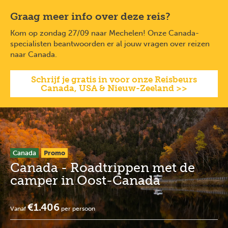
Overslaan
Full
Close
Graag meer info over deze reis?
en
screen
naar
Kom op zondag 27/09 naar Mechelen! Onze Canada-
de
specialisten beantwoorden er al jouw vragen over reizen
inhoud
naar Canada.
gaan
Schrijf je gratis in voor onze Reisbeurs
Canada, USA & Nieuw-Zeeland >>
Canada
Promo
Canada - Roadtrippen met de
camper in Oost-Canada
€1.406
Vanaf
per persoon