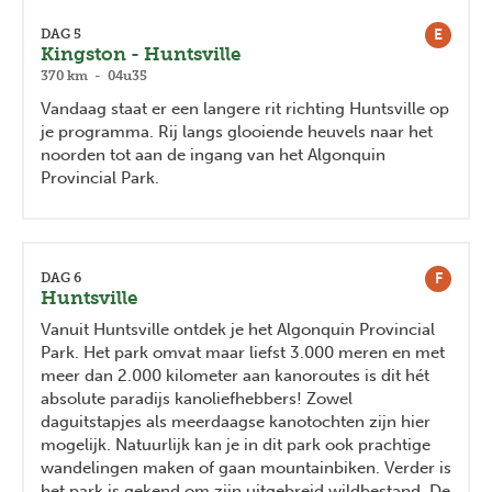
E
DAG 5
Kingston - Huntsville
370 km - 04u35
Vandaag staat er een langere rit richting Huntsville op
je programma. Rij langs glooiende heuvels naar het
noorden tot aan de ingang van het Algonquin
Provincial Park.
F
DAG 6
Huntsville
Vanuit Huntsville ontdek je het Algonquin Provincial
Park. Het park omvat maar liefst 3.000 meren en met
meer dan 2.000 kilometer aan kanoroutes is dit hét
absolute paradijs kanoliefhebbers! Zowel
daguitstapjes als meerdaagse kanotochten zijn hier
mogelijk. Natuurlijk kan je in dit park ook prachtige
wandelingen maken of gaan mountainbiken. Verder is
het park is gekend om zijn uitgebreid wildbestand. De