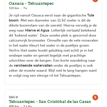
Oaxaca - Tehuantepec
320 km - 7u
Je rijd vanuit Oaxaca eerst naar de gigantische
Tule
boom
. Met een diameter van 11.62 meter is dit de
dikste boomstam van de wereld. Hierna vervolg je de
weg naar
Hierve el Agua
. Letterlijk vertaald betekend
dit ‘kokend water’. Deze unieke plek is gevormd door
calciumrijk bronwater. Omwille van de vele mineralen
in het water kleurt het water in de poeltjes groen.
Verfris (het water kookt gelukkig niet echt) je in het
ondiepe water en geniet tegelijk met prachtige
uitzichten over de bergen. Een korte wandeling naar
de
versteende watervallen
onder de poeltjes is ook
zéker de moeite waard. Blijf niet te lang hangen want
er volgt nog een stevige rit tot Tehuantepec.
E
DAG 8
Tehuantepec - San Cristóbal de las Casas
400 km - 5 à 6u