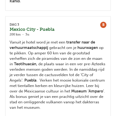
Kahlo
.
B
DAG 3
Mexico City - Puebla
200 km - 3u
Vanuit je hotel word je met een
transfer naar de
verhuurmaatschappij
gebracht om je
huurwagen
op
te pikken. Op amper 60 km van de grootstad
verheffen zich de piramides van de zon en de maan
in
Teotihuacán
, de plaats waar in een ver pre-Azteeks
verleden mensen goden werden. In de namiddag rijd
je verder tussen de cactusvelden tot de ‘City of
Angels’:
Puebla
. Verken het mooie koloniale centrum
met tientallen kerken en kleurrijke huizen. Leer bij
over de Mexicaanse cultuur in het
Museum ‘Amparo’
.
Als bonus geniet je van een prachtig uitzicht over de
stad en omliggende vulkanen vanop het dakterras
van het museum.