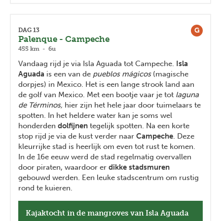
G
DAG 13
Palenque - Campeche
455 km - 6u
Vandaag rijd je via Isla Aguada tot Campeche.
Isla
Aguada
is een van de
pueblos mágicos
(magische
dorpjes) in Mexico. Het is een lange strook land aan
de golf van Mexico. Met een bootje vaar je tot
laguna
de Términos,
hier zijn het hele jaar door tuimelaars te
spotten. In het heldere water kan je soms wel
honderden
dolfijnen
tegelijk spotten. Na een korte
stop rijd je via de kust verder naar
Campeche
. Deze
kleurrijke stad is heerlijk om even tot rust te komen.
In de 16e eeuw werd de stad regelmatig overvallen
door piraten, waardoor er
dikke stadsmuren
gebouwd werden. Een leuke stadscentrum om rustig
rond te kuieren.
Kajaktocht in de mangroves van Isla Aguada
Previous
Next