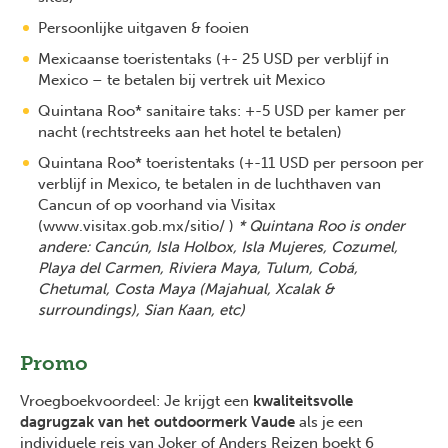
Persoonlijke uitgaven & fooien
Mexicaanse toeristentaks (+- 25 USD per verblijf in
Mexico – te betalen bij vertrek uit Mexico
Quintana Roo* sanitaire taks: +-5 USD per kamer per
nacht (rechtstreeks aan het hotel te betalen)
Quintana Roo* toeristentaks (+-11 USD per persoon per
verblijf in Mexico, te betalen in de luchthaven van
Cancun of op voorhand via Visitax
(www.visitax.gob.mx/sitio/ )
* Quintana Roo is onder
andere: Cancún, Isla Holbox, Isla Mujeres, Cozumel,
Playa del Carmen, Riviera Maya, Tulum, Cobá,
Chetumal, Costa Maya (Majahual, Xcalak &
surroundings), Sian Kaan, etc)
Promo
Vroegboekvoordeel: Je krijgt een
kwaliteitsvolle
dagrugzak van het outdoormerk Vaude
als je een
individuele reis van Joker of Anders Reizen boekt 6