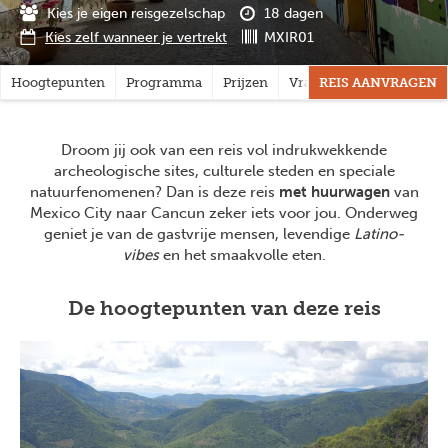
Kies je eigen reisgezelschap
18 dagen
Kies zelf wanneer je vertrekt
MXIR01
Hoogtepunten
Programma
Prijzen
Vragen?
REIS AANVRAGEN
Droom jij ook van een reis vol indrukwekkende
archeologische sites, culturele steden en speciale
natuurfenomenen? Dan is deze reis
met huurwagen
van
Mexico City naar Cancun zeker iets voor jou. Onderweg
geniet je van de gastvrije mensen, levendige
Latino-
vibes
en het smaakvolle eten.
De hoogtepunten van deze reis