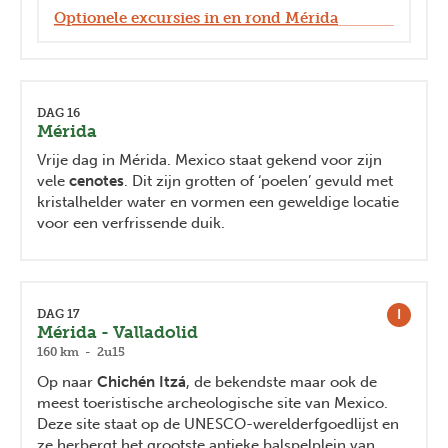
Optionele excursies in en rond Mérida
DAG 16
Mérida
Vrije dag in Mérida. Mexico staat gekend voor zijn
vele
cenotes
. Dit zijn grotten of ‘poelen’ gevuld met
kristalhelder water en vormen een geweldige locatie
voor een verfrissende duik.
I
DAG 17
Mérida - Valladolid
160 km - 2u15
Op naar
Chichén Itzá
, de bekendste maar ook de
meest toeristische archeologische site van Mexico.
Deze site staat op de UNESCO-werelderfgoedlijst en
ze herbergt het grootste antieke balspelplein van