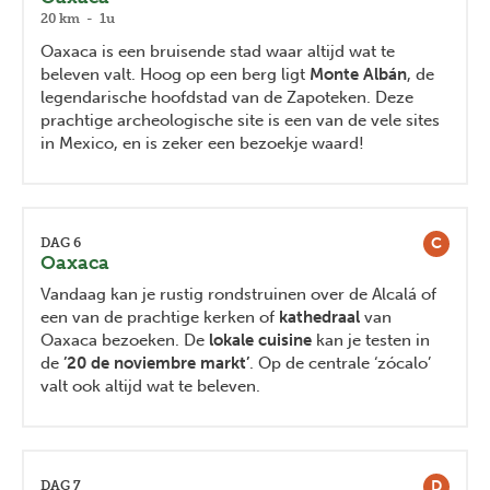
20 km - 1u
Oaxaca is een bruisende stad waar altijd wat te
beleven valt. Hoog op een berg ligt
Monte Albán
, de
legendarische hoofdstad van de Zapoteken. Deze
prachtige archeologische site is een van de vele sites
in Mexico, en is zeker een bezoekje waard!
C
DAG 6
Oaxaca
Vandaag kan je rustig rondstruinen over de Alcalá of
een van de prachtige kerken of
kathedraal
van
Oaxaca bezoeken. De
lokale cuisine
kan je testen in
de
’20 de noviembre markt’
. Op de centrale ‘zócalo’
valt ook altijd wat te beleven.
D
DAG 7