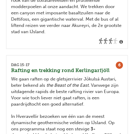
rook van de solfatarevelden en pruttelende
modderpoelen al onze aandacht. We trekken door
een canyon met imposante basaltzuilen naar de
Dettifoss, een gigantische waterval. Met de bus of al
liftend reizen we verder naar Akureyri, de 2e grootste
stad van IJsland.
6
DAG 15-17
Rafting en trekking rond Kerlingarfjöll
We gaan raften op de gletsjerrivier Jökulsá Austari,
beter bekend als
the Beast of the East.
Vanwege zijn
uitdagende rapids de beste rafting rivier van Europa.
Voor wie toch liever niet gaat raften, is een
paardrijdtocht een goed alternatief.
In Hveravellir bezoeken we één van de meest
dynamische geothermische velden op IJsland. Op
ons programma staat nog een stevige
3-