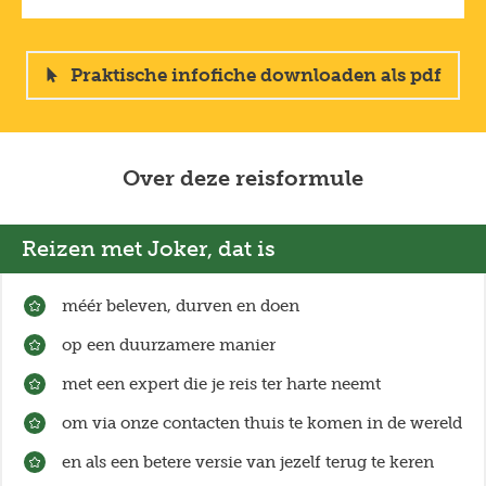
om duurzaam te reizen en ondernemen.
waarbij je veel verschillende laagjes kan aandoen.
Lees meer over reizen met impact
op
Bovenop de vier seizoenen kent IJsland een periode
joker.be/reizen-met-impact
.
van continu daglicht in de zomer. ’s Avonds gaat het
Praktische infofiche downloaden als pdf
in juli schemeren, maar donker worden doet het
niet! In augustus wordt het wel donker ’s nachts. Een
slaapmasker is dus zeker geen overbodige luxe.
Over deze reisformule
Reizen met Joker, dat is
méér beleven, durven en doen
op een duurzamere manier
met een expert die je reis ter harte neemt
om via onze contacten thuis te komen in de wereld
en als een betere versie van jezelf terug te keren