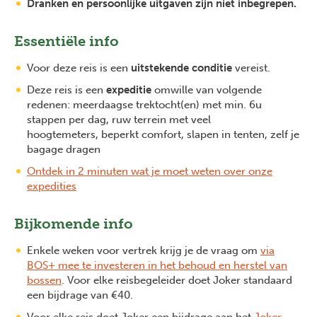
Dranken en persoonlijke uitgaven zijn niet inbegrepen.
Essentiële info
Voor deze reis is een
uitstekende conditie
vereist.
Deze reis is een
expeditie
omwille van volgende
redenen: meerdaagse trektocht(en) met min. 6u
stappen per dag, ruw terrein met veel
hoogtemeters, beperkt comfort, slapen in tenten, zelf je
bagage dragen
Ontdek in 2 minuten wat je moet weten over onze
expedities
Bijkomende info
Enkele weken voor vertrek krijg je de vraag om
via
BOS+ mee te investeren in het behoud en herstel van
bossen
. Voor elke reisbegeleider doet Joker standaard
een bijdrage van €40.
Previous
Next
Voor elke reis doet Joker een bijdrage aan het
Joker