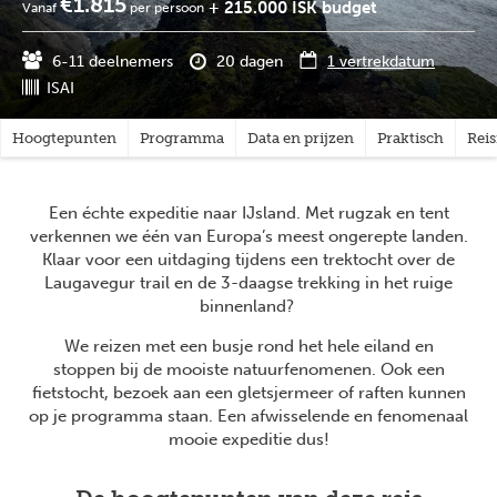
€1.815
+ 215.000 ISK budget
Vanaf
per persoon
6-11 deelnemers
20 dagen
1 vertrekdatum
ISAI
Hoogtepunten
Programma
Data en prijzen
Praktisch
Rei
Een échte expeditie naar IJsland. Met rugzak en tent
verkennen we één van Europa’s meest ongerepte landen.
Klaar voor een uitdaging tijdens een trektocht over de
Laugavegur trail en de 3-daagse trekking in het ruige
binnenland?
We reizen met een busje rond het hele eiland en
stoppen bij de mooiste natuurfenomenen. Ook een
fietstocht, bezoek aan een gletsjermeer of raften kunnen
op je programma staan. Een afwisselende en fenomenaal
mooie expeditie dus!