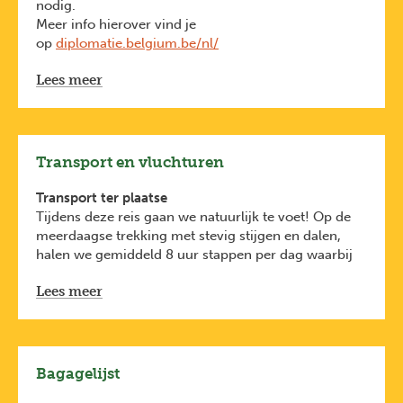
nodig.
Meer info hierover vind je
op
diplomatie.belgium.be/nl/
Wees je ervan bewust dat je identiteitsdocument
Lees meer
(identiteitskaart of paspoort) onbeschadigd moet
zijn. Bij beschadiging kan je geweigerd worden aan
de check-in op de luchthaven.
Deze formaliteiten zijn van toepassing voor
Belgische reizigers. Heb je een andere nationaliteit,
Transport en vluchturen
check dan de voorwaarden bij de ambassade van het
land waar je naartoe reist.
Transport ter plaatse
Tijdens deze reis gaan we natuurlijk te voet! Op de
meerdaagse trekking met stevig stijgen en dalen,
halen we gemiddeld 8 uur stappen per dag waarbij
we onze bagage zelf dragen, inclusief tenten en
Lees meer
mondvoorraad.
Grotere afstanden overbruggen we met openbaar of
gecharterd vervoer. We kiezen er tijdens deze reis
soms ook voor om te liften. Dit is in IJsland een
gangbare manier van reizen en maakt het extra
Bagagelijst
avontuurlijk.