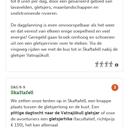
tot 8 uren per dag, door een gevarieerd gebied van
lavavelden, gletsjers, maanlandschappen en
snelstromende rivieren.
De dagplanning is even onvoorspelbaar als het weer
en dat vereist van elkeen enige soepelheid en veel
energie! Geregeld gaan broek omhoog en schoenen
uit om een gletsjerrivier over te steken. Via de
ringweg rijden we met de bus tot in Skaftafell nabij de
gletsjer Vatnajökull.
3
DAG 8-9
Skaftafell
We zetten onze tenten op in Skaftafell, een knappe
plaats tussen de gletsjertong en de kust. Een
pittige dagtocht naar de Vatnajökull gletsjer
of voor
de avonturiers
een
gletsjerhike
(facultatief, richtprijs
€ 130)
,
het kan allemaal.