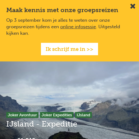
Overslaan
Full
Close
Maak kennis met onze groepsreizen
Slu
en
screen
naar
Op 3 september kom je alles te weten over onze
de
groepsreizen tijdens een
online infosessie
. Uitgesteld
inhoud
kijken kan.
gaan
Ik schrijf me in >>
Joker Avontuur
Joker Expedities
IJsland
IJsland - Expeditie