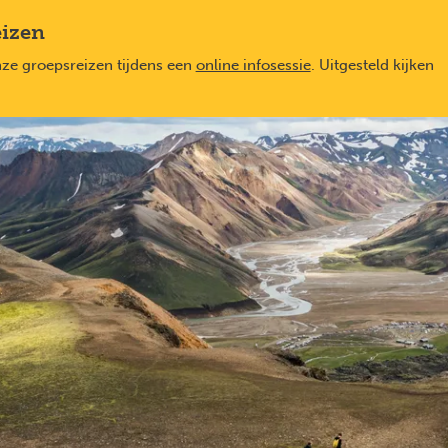
eizen
nze groepsreizen tijdens een
online infosessie
. Uitgesteld kijken