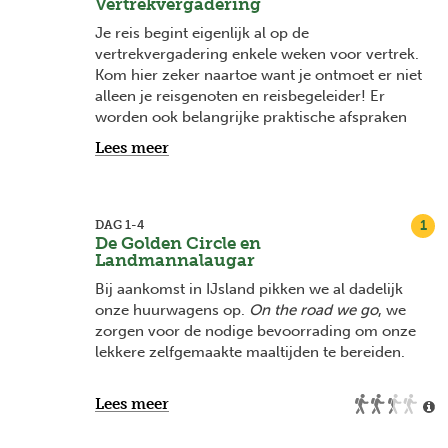
Vertrekvergadering
Je reis begint eigenlijk al op de
vertrekvergadering enkele weken voor vertrek.
Kom hier zeker naartoe want je ontmoet er niet
alleen je reisgenoten en reisbegeleider! Er
worden ook belangrijke praktische afspraken
gemaakt en het is het ideale moment om
Lees meer
antwoord te krijgen op je vragen. Vanaf 2
maanden voor vertrek vind je bij elke
vertrekdatum de datum van je
vertrekvergadering en na boeking word je
1
DAG 1-4
De Golden Circle en
hiervan ook op de hoogte gehouden via mail.
Landmannalaugar
Bij aankomst in IJsland pikken we al dadelijk
onze huurwagens op.
On the road
we go
, we
zorgen voor de nodige bevoorrading om onze
lekkere zelfgemaakte maaltijden te bereiden.
Als eerste stop bezoeken we natuurlijk
de G
olden
Lees meer
Circle
:
de impressionante hoge geysirs, de
waterval Detiffoss en een wandeling tussen 2