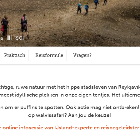
ta
ISGI
Praktisch
Reisformule
Vragen?
ige, ruwe natuur met het hippe stadsleven van Reykjavi
eest idyllische plekken in onze eigen tentjes. Het ultieme 
 om er puffins te spotten. Ook actie mag niet ontbreken! 
op walvissafari? Aan jou de keuze!
 online infosessie van IJsland-experte en reisbegeleidste