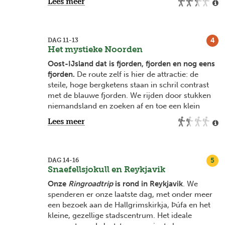
Lees meer
We volgen de ruwe kustlijn verder naar
Skaftafell,
IJslands favoriete wildernispark
. De
keuze aan wandelroutes is er groot, voor elk wat
4
DAG 11-13
wils dus. We trekken er dan ook een ganse dag
Het mystieke Noorden
op uit. We gaan kajakken tussen de gigantische
Oost-IJsland dat is fjorden, fjorden en nog eens
ijsschotsen op het Jökulsárlón gletsjermeer of
fjorden.
De route zelf is hier de attractie: de
bewandelen onder deskundige begeleiding de
steile, hoge bergketens staan in schril contrast
naburige Vatnajökullgletsjer (naar keuze, 1
met de blauwe fjorden. We rijden door stukken
activiteit inbegrepen in budget). Ook een bezoek
niemandsland en zoeken af en toe een klein
aan Diamond Beach mag niet ontbreken,
vissersdorp op.
Lees meer
letterlijk schitterend als de zon schijnt!
Wij kiezen om ook de minder bekende 'Diamond
Circle' toe te voegen aan onze route. De meest
krachtige waterval van IJsland, Dettifoss, is de
5
DAG 14-16
start van deze reeks hoogtepunten.
Snaefellsjokull en Reykjavik
Onze
Ringroadtrip
is rond in Reykjavik
. We
De
unieke landschappen rond Lake Myvatn
zijn
spenderen er onze laatste dag, met onder meer
weer helemaal anders dan wat we al gezien
een bezoek aan de Hallgrimskirkja, Þúfa en het
hebben: gestolde lavastromen, de stinkende
kleine, gezellige stadscentrum. Het ideale
rook van de solfatarenvelden en pruttelende