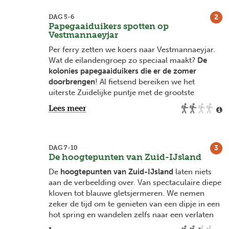
continenten in Thingvellir mogen op onze reis
niet ontbreken. We gaan heerlijk baden in de
2
DAG 5-6
geothermische rivier Reykjadalur
Papegaaiduikers spotten op
, een
Vestmannaeyjar
natuurlijke hotspring die we bereiken na een
pittige, maar prachtige wandeling.
Per ferry zetten we koers naar Vestmannaeyjar.
Wat de eilandengroep zo speciaal maakt?
De
Vanuit Hella ondernemen we een daguitstap
kolonies papegaaiduikers die er de zomer
naar het
ruwe IJslandse binnenland
bij
doorbrengen
! Al fietsend bereiken we het
Landmannalaugar. Dit traject rijden we niet zelf,
uiterste Zuidelijke puntje met de grootste
maar wel met indrukwekkende 4x4 bussen. Het
Puffinkolonie, of tijdens een Ribsafari zien we de
Lees meer
landschap is er nog meer vulkanisch, we maken
kolonie vanop het water (optionele activiteit
een staptocht tussen de verschillende
€170).
uitgedoofde vulkanen.
3
DAG 7-10
De hoogtepunten van Zuid-IJsland
De
hoogtepunten van Zuid-IJsland
laten niets
aan de verbeelding over. Van spectaculaire diepe
kloven tot blauwe gletsjermeren. We nemen
zeker de tijd om te genieten van een dipje in een
hot spring en wandelen zelfs naar een verlaten
neergestort vliegtuig.