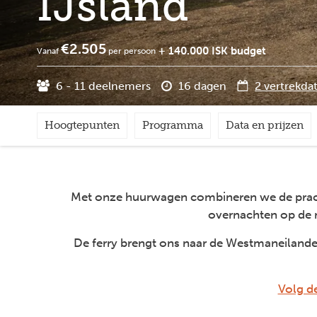
IJsland
€2.505
+ 140.000 ISK budget
Vanaf
per persoon
6 - 11 deelnemers
16 dagen
2 vertrekda
Hoogtepunten
Programma
Data en prijzen
Met onze huurwagen combineren we de pracht
overnachten op de m
De ferry brengt ons naar de Westmaneilanden
Volg de