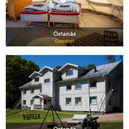
Östanås
Comfort