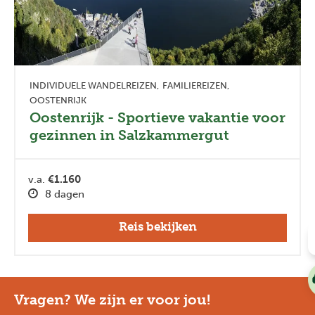
INDIVIDUELE WANDELREIZEN
FAMILIEREIZEN
OOSTENRIJK
Oostenrijk - Sportieve vakantie voor
gezinnen in Salzkammergut
v.a.
€1.160
8 dagen
Reis bekijken
Vragen? We zijn er voor jou!