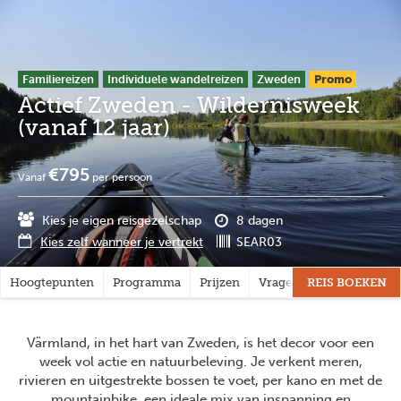
Overslaan
Full
Close
en
screen
naar
de
Familiereizen
Individuele wandelreizen
Zweden
Promo
inhoud
Actief Zweden - Wildernisweek
gaan
(vanaf 12 jaar)
€795
Vanaf
per persoon
Kies je eigen reisgezelschap
8 dagen
Kies zelf wanneer je vertrekt
SEAR03
Hoogtepunten
Programma
Prijzen
Vragen?
REIS BOEKEN
Värmland, in het hart van Zweden, is het decor voor een
week vol actie en natuurbeleving. Je verkent meren,
rivieren en uitgestrekte bossen te voet, per kano en met de
mountainbike, een ideale mix van inspanning en