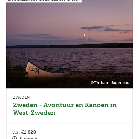
©Thibaut Jageneau
ZWEDEN
Zweden - Avontuur en Kanoën in
West-Zweden
v.a.
€1.020
9 dagen