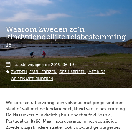
Overslaan
Full
Close
en
screen
naar
de
Waarom Zweden zo’n
inhoud
gaan
kindvriendelijke reisbestemming
is
Laatste wijziging op 2019-06-19
ZWEDEN
FAMILIEREIZEN
GEZINSREIZEN
MET KIDS
OP REIS MET KINDEREN
We spreken uit ervaring: een vakantie met jonge kinderen
staat of valt met de kindvriendelijkheid van je bestemming.
De klassiekers zijn dichtbij huis ongetwijfeld Spanje,
Portugal en Italië. Maar noordwaarts, in het veelzijdige
Zweden, zijn kinderen zeker óók volwaardige burgertjes.