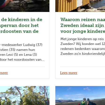
 de kinderen in de
Waarom reizen naa
pervan door het
Zweden ideaal zijn
rdoosten van de
voor jonge kinder
Met jonge kinderen op reis
Zweden? Wij konden wel 1
r-medewerker Ludwig (37)
redenen bedenken waarom
istien (35) namen hun
Zweden zo’n kindvriendelij
ren Levi (5) en Lena (3)
bestemming is!
door het noordoosten van
A. Ze vonden er de ideale
an natuur, stad en strand.
 meer
Lees meer
ns hun roadtrip met een
e campervan ontdekten ze
euke activiteiten en
rwets kamperen
roogjes harder doen
len. Reis met hen mee en
je verrassen van het