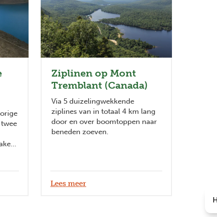
e
Ziplinen op Mont
Tremblant (Canada)
Via 5 duizelingwekkende
ziplines van in totaal 4 km lang
vorige
door en over boomtoppen naar
 twee
beneden zoeven.
maken
Lees meer
H