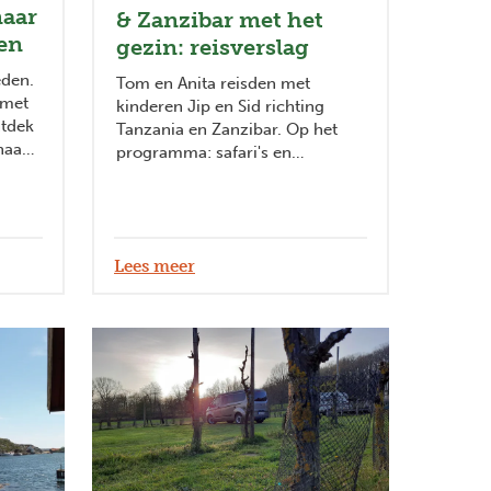
naar
& Zanzibar met het
en
gezin: reisverslag
eden.
Tom en Anita reisden met
 met
kinderen Jip en Sid richting
ntdek
Tanzania en Zanzibar. Op het
naar
programma: safari's en
ontspannen aan zee. Lees hier
hun avonturen!
Lees meer