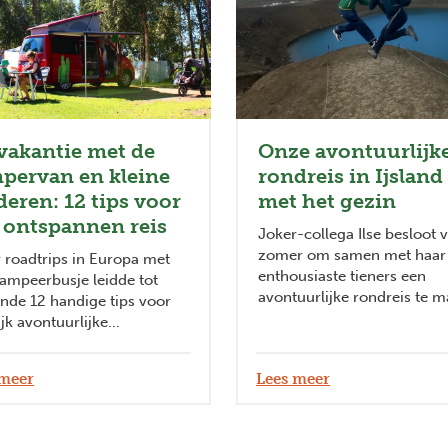
 on the road.
vakantie met de
Onze avontuurlijk
pervan en kleine
rondreis in Ijsland
deren: 12 tips voor
met het gezin
 ontspannen reis
Joker-collega Ilse besloot 
zomer om samen met haar
r roadtrips in Europa met
enthousiaste tieners een
ampeerbusje leidde tot
avontuurlijke rondreis te 
nde 12 handige tips voor
door Ijsland met de wagen.
ijk avontuurlijke
svakanties on the road.
 meer
Lees meer