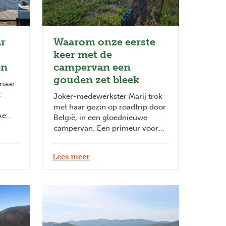
Next
r
Waarom onze eerste
keer met de
en
campervan een
gouden zet bleek
 naar
2
Joker-medewerkster Marij trok
met haar gezin op roadtrip door
ke
België, in een gloednieuwe
campervan. Een primeur voor
haar gezin, en meteen een schot
in de roos! Wie haar relaas (en
Lees meer
tips!) leest, wil het zeker zelf
eens gaan proberen. Lees in
deze blog waarom!