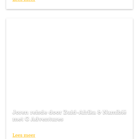
Joren reisde door Zuid-Afrika & Namibië
met G Adventures
Lees meer