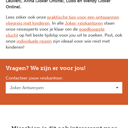
Leuven), Arina (Joker Online), Ludo en Wendy (Joker
Online).
Lees zeker ook onze
praktische tips voor een ontspannen
vliegreis met kinderen
. In alle
Joker-reiskantoren
staan
onze reisexperts voor je klaar om de
goedkoopste
vlucht
op het beste tijdstip voor jou uit te zoeken. Psst, ook
onze
individuele reizen
zijn ideaal voor wie reist met
kinderen!
Vragen? We zijn er voor jou!
Contacteer jouw reiskantoor
: