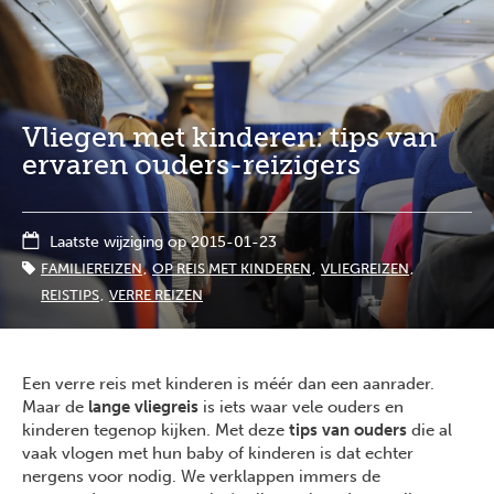
Overslaan
Full
Close
en
screen
naar
de
inhoud
gaan
Vliegen met kinderen: tips van
ervaren ouders-reizigers
Laatste wijziging op 2015-01-23
FAMILIEREIZEN
OP REIS MET KINDEREN
VLIEGREIZEN
REISTIPS
VERRE REIZEN
Een verre reis met kinderen is méér dan een aanrader.
Maar de
lange vliegreis
is iets waar vele ouders en
kinderen tegenop kijken. Met deze
tips van ouders
die al
vaak vlogen met hun baby of kinderen is dat echter
nergens voor nodig. We verklappen immers de