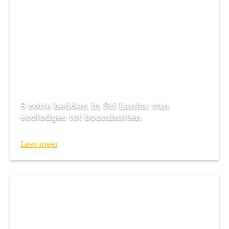
5 zotte bedden in Sri Lanka: van
ecolodges tot boomhutten
Lees meer