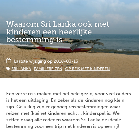
Overslaan
Full
Close
en
screen
naar
Waarom Sri Lanka ook met
de
inhoud
kinderen een heerlijke
gaan
bestemming is
Laatste wijziging op 2018-03-13
SRI LANKA
FAMILIEREIZEN
OP REIS MET KINDEREN
Een verre reis maken met het hele gezin, voor veel ouders
is het een uitdaging. En zeker als de kinderen nog klein
zijn. Gelukkig zijn er genoeg reisbestemmingen waar
reizen met (kleine) kinderen echt ... kinderspel is. We
zetten graag alle redenen waarom Sri Lanka de ideale
bestemming voor een trip met kinderen is op een rij!