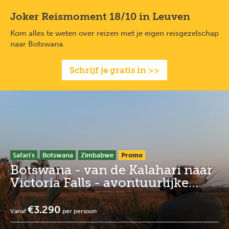
Overslaan
Full
Close
Joker Reismoment 18/10 in Leuven
en
screen
naar
Kom alles te weten over reizen met je eigen reisgezelschap
de
naar Botswana.
inhoud
gaan
Schrijf je gratis in >>
Safari's
Botswana
Zimbabwe
Promo
Botswana - van de Kalahari naar
Victoria Falls - avontuurlijke
kampeersafari
€3.290
Vanaf
per persoon