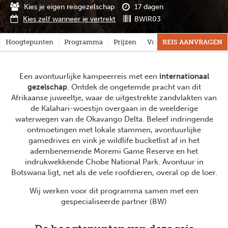
Kies je eigen reisgezelschap
17 dagen
Kies zelf wanneer je vertrekt
BWIR03
Hoogtepunten
Programma
Prijzen
Vragen?
REIS AANVRAGEN
Een avontuurlijke kampeerreis met een
internationaal
gezelschap
. Ontdek de ongetemde pracht van dit
Afrikaanse juweeltje, waar de uitgestrekte zandvlakten van
de Kalahari-woestijn overgaan in de weelderige
waterwegen van de Okavango Delta. Beleef indringende
ontmoetingen met lokale stammen, avontuurlijke
gamedrives en vink je wildlife bucketlist af in het
adembenemende Moremi Game Reserve en het
indrukwekkende Chobe National Park. Avontuur in
Botswana ligt, net als de vele roofdieren, overal op de loer.
Wij werken voor dit programma samen met een
gespecialiseerde partner (BW)