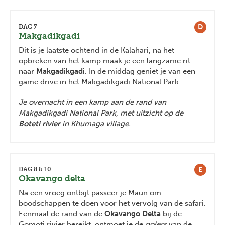
D
DAG 7
Makgadikgadi
Dit is je laatste ochtend in de Kalahari, na het
opbreken van het kamp maak je een langzame rit
naar
Makgadikgadi
. In de middag geniet je van een
game drive in het Makgadikgadi National Park.
Je overnacht in een kamp aan de rand van
Makgadikgadi National Park, met uitzicht op de
Boteti rivier
in Khumaga village.
E
DAG 8 & 10
Okavango delta
Na een vroeg ontbijt passeer je Maun om
boodschappen te doen voor het vervolg van de safari.
Eenmaal de rand van de
Okavango Delta
bij de
Gomoti rivier bereikt, ontmoet je de
polers
van de