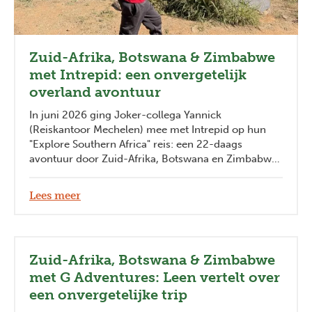
Zuid-Afrika, Botswana & Zimbabwe
met Intrepid: een onvergetelijk
overland avontuur
In juni 2026 ging Joker-collega Yannick
(Reiskantoor Mechelen) mee met Intrepid op hun
"Explore Southern Africa" reis: een 22-daags
avontuur door Zuid-Afrika, Botswana en Zimbabwe.
Drie landen, duizenden kilometers, ontelbare
indrukken en een reis die perfect belichaamt
Lees meer
waarom zuidelijk Afrika zoveel reizigers blijft
betoveren. Hij neemt ons hieronder mee in zijn
ervaringen.
Zuid-Afrika, Botswana & Zimbabwe
met G Adventures: Leen vertelt over
een onvergetelijke trip