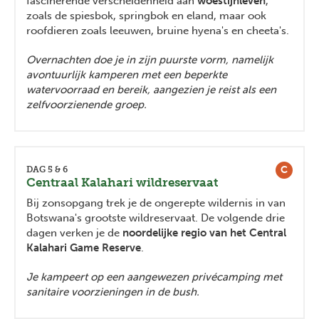
fascinerende verscheidenheid aan
woestijnleven
,
zoals de spiesbok, springbok en eland, maar ook
roofdieren zoals leeuwen, bruine hyena's en cheeta's.
Overnachten doe je in zijn puurste vorm, namelijk
avontuurlijk kamperen met een beperkte
watervoorraad en bereik, aangezien je reist als een
zelfvoorzienende groep.
C
DAG 5 & 6
Centraal Kalahari wildreservaat
Bij zonsopgang trek je de ongerepte wildernis in van
Botswana's grootste wildreservaat. De volgende drie
dagen verken je de
noordelijke regio van het Central
Kalahari Game Reserve
.
Je kampeert op een aangewezen privécamping met
sanitaire voorzieningen in de bush.