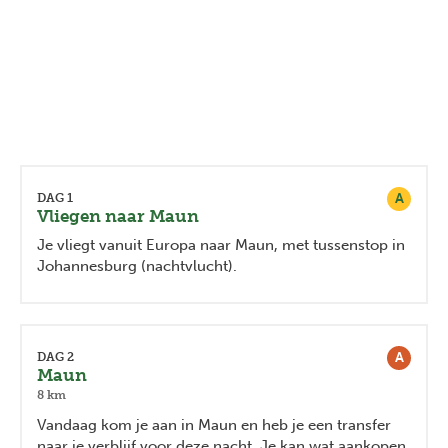
A
DAG 1
Vliegen naar Maun
Je vliegt vanuit Europa naar Maun, met tussenstop in
Johannesburg (nachtvlucht).
A
DAG 2
Maun
8 km
Vandaag kom je aan in Maun en heb je een transfer
naar je verblijf voor deze nacht. Je kan wat aankopen