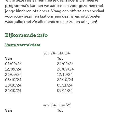
Wil je deze reis samen met je gezin doen? De meeste
programma’s kunnen we aanpassen voor gezinnen met
jonge kinderen of tieners. Vraag een offerte aan speciaal
voor jouw gezin en laat ons een gezinsreis uitstippelen
waar jullie met z’n allen enórm naar zullen uitkijken!
Bijkomende info
Vaste
vertrekdata
jul '24- okt '24
Van
Tot
08/09/24
24/09/24
12/09/24
28/09/24
26/09/24
12/10/24
06/10/24
22/10/24
20/10/24
05/11/24
24/10/24
09/11/24
nov '24 - jun '25
Van
Tot