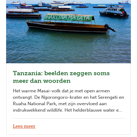
Tanzania: beelden zeggen soms
meer dan woorden
Het warme Masai-volk dat je met open armen
ontvangt. De Ngorongoro-krater en het Serengeti en
Ruaha National Park, met zijn overvloed aan
indrukwekkend wildlife. Het helderblauwe water en
de parelwitte stranden van Zanzibar. De bergen
Kilimanjaro en Mount Meru die je uitdagen voor een
Lees meer
spectaculaire beklimming. The Great Migration van
gnoes waar je je ogen bij uitkijkt. Tanzania is rijker