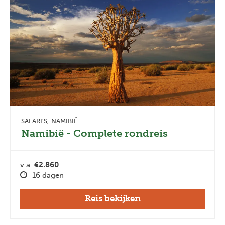
SAFARI'S
NAMIBIË
Namibië - Complete rondreis
v.a.
€2.860
16 dagen
Reis bekijken