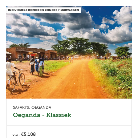
INDIVIDUELE RONDREIS ZONDER HUURWAGEN
SAFARI'S
OEGANDA
Oeganda - Klassiek
v.a.
€5.108