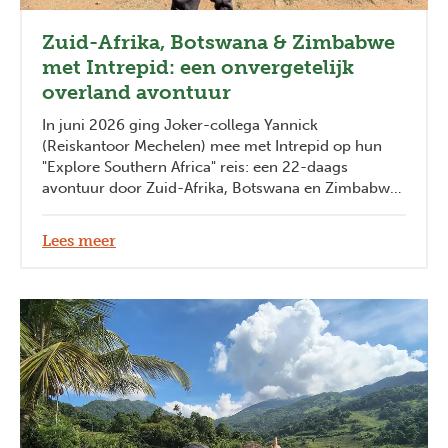
Zuid-Afrika, Botswana & Zimbabwe
met Intrepid: een onvergetelijk
overland avontuur
In juni 2026 ging Joker-collega Yannick
(Reiskantoor Mechelen) mee met Intrepid op hun
"Explore Southern Africa" reis: een 22-daags
avontuur door Zuid-Afrika, Botswana en Zimbabwe.
Drie landen, duizenden kilometers, ontelbare
indrukken en een reis die perfect belichaamt
Lees meer
waarom zuidelijk Afrika zoveel reizigers blijft
betoveren. Hij neemt ons hieronder mee in zijn
ervaringen.