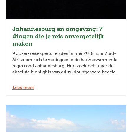
Johannesburg en omgeving: 7
dingen die je reis onvergetelijk
maken
9 Joker-reisexperts reisden in mei 2018 naar Zuid-
Afrika om zich te verdiepen in de hartverwarmende
regio rond Johannesburg. Hun zoektocht naar de
absolute highlights van dit zuidpuntje werd begeleid
door Africa Genius, één van de Afrika-specialisten
waarmee Joker samenwerkt. Ze kwamen terug met
Lees meer
heel wat indrukwekkende inside-information. Hier
volgen de niet te missen, bucketlistwaardige
hoogtepunten van onze reisexperts!