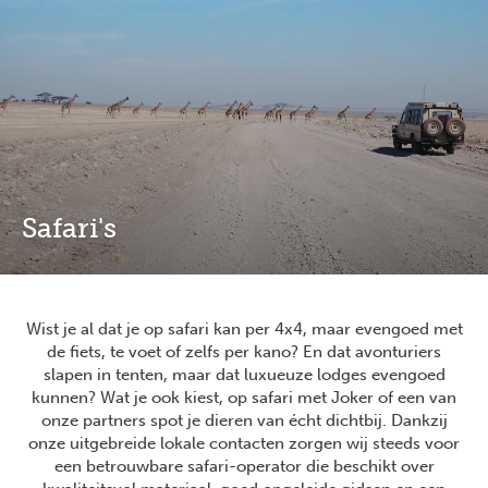
Overslaan
Full
Close
en
screen
naar
de
inhoud
gaan
Safari's
Wist je al dat je op safari kan per 4x4, maar evengoed met
de fiets, te voet of zelfs per kano? En dat avonturiers
slapen in tenten, maar dat luxueuze lodges evengoed
kunnen? Wat je ook kiest, op safari met Joker of een van
onze partners spot je dieren van écht dichtbij. Dankzij
onze uitgebreide lokale contacten zorgen wij steeds voor
een betrouwbare safari-operator die beschikt over