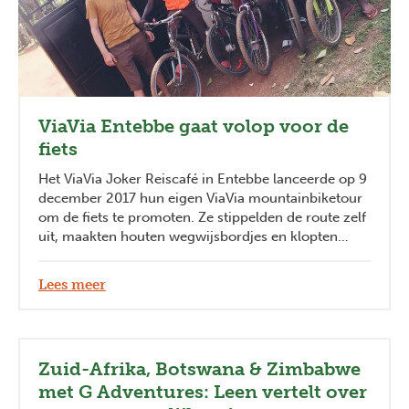
ViaVia Entebbe gaat volop voor de
fiets
Het ViaVia Joker Reiscafé in Entebbe lanceerde op 9
december 2017 hun eigen ViaVia mountainbiketour
om de fiets te promoten. Ze stippelden de route zelf
uit, maakten houten wegwijsbordjes en klopten
deze met hun eigen handen in de Oegandese grond.
De aankomst? Die is in de ViaVia zelf, waar de
Lees meer
mountainbikers meteen hun dorst kunnen lessen.
Zuid-Afrika, Botswana & Zimbabwe
met G Adventures: Leen vertelt over