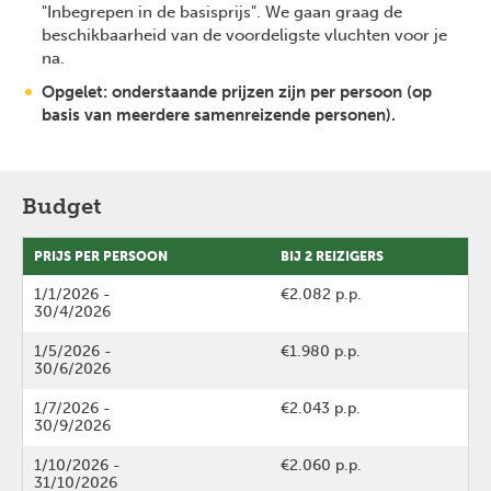
"Inbegrepen in de basisprijs". We gaan graag de
beschikbaarheid van de voordeligste vluchten voor je
na.
Opgelet: onderstaande prijzen zijn per persoon (op
basis van meerdere samenreizende personen).
Budget
PRIJS PER PERSOON
BIJ 2 REIZIGERS
1/1/2026
-
€2.082 p.p.
30/4/2026
1/5/2026
-
€1.980 p.p.
30/6/2026
1/7/2026
-
€2.043 p.p.
30/9/2026
1/10/2026
-
€2.060 p.p.
31/10/2026