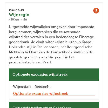
J
DAG 14-15
Wijnregio
410 km - 5u
Uitgestrekte wijnvalleien omgeven door imposante
bergkammen, wijnranken die eeuwenoude
wijntradities vertalen in een hedendaagse Pinotage-
godendrank. Je vindt witgekalkte huizen in Kaaps-
Hollandse stijl in Stellenbosch, het Bourgondische
Mekka in het hart van de Franschhoek-vallei en de
grootste granieten rots ‘die pêrel’ in het
provinciestadje van Paarl.
Optionele excursies wijnstreek
Wijnsafari - fietstocht
Optionele excursies wijnstreek
Optionele verlenging: Cederberg