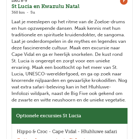
F
DAG 8-9
St Lucia en Kwazulu Natal
360 km - 5u
Laat je meeslepen op het ritme van de Zoeloe-drums
en hun opzwepende dansen. Maak kennis met hun
traditionele en spirituele kruidendokter, de sangoma.
Laat je onderdompelen in de mythes en legendes van
deze fascinerende cultuur. Maak een excursie naar
Cape Vidal en ga er heerlijk snorkelen. De kust rond
St. Lucia is ongerept en zorgt voor een unieke
ervaring. Maak een boottocht op het meer van St.
Lucia, UNESCO-werelderfgoed, en ga op zoek naar
knorrende nijlpaarden en gevaarlijke krokodillen. Nog
wat extra safari-beleving kan in het Hluhluwe-
Imfolozi wildpark, naast de Big Five ook gekend om
de zwarte en witte neushoorn en de unieke vegetatie.
Optionele excursies St Lucia
Hippo & Croc - Cape Vidal - Hluhluwe safari