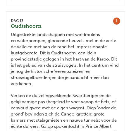
I
DAG 13
Oudtshoorn
Uitgestrekte landschappen met windmolens
en waterpompen, glooiende heuvels met in de verte
de valleien met aan de rand het impressionante
kustgebergte. Dit is Oudtshoorn, een klein
provinciestadje gelegen in het hart van de Karoo. Dit
is het gebied van de struisvogels. In het centrum vind
je nog de historische ‘verenpaleizen’ en
struisvogelboerderijen die je aandacht meer dan
verdienen.
Verken de duizelingwekkende Swartbergen en de
gelijknamige pas (begeleid te voet vanop de fiets, of
eenvoudigweg met de eigen wagen). Diep ‘onder de
grond’ bevinden zich de Cango-grotten: grote
kamers met stalagmieten en nauwe tunnels: voor de
échte durvers. Ga op spokentocht in Prince Albert,
Previous
Next