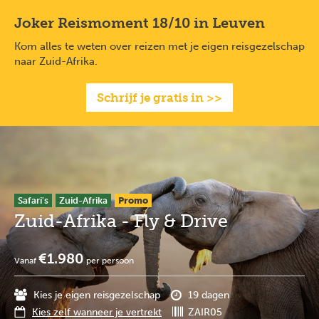
Overslaan
Full
Close
Joker Reismoment 18/10 in Leuven
en
screen
naar
Kom alles te weten over reizen met je eigen reisgezelschap
de
naar Zuid-Afrika.
inhoud
gaan
Schrijf je gratis in >>
Safari's
Zuid-Afrika
Promo
Zuid-Afrika - Fly & Drive
€1.980
Vanaf
per persoon
Kies je eigen reisgezelschap
19 dagen
Kies zelf wanneer je vertrekt
ZAIR05